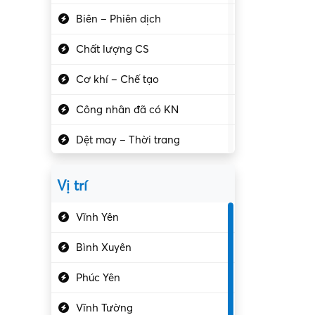
Biên – Phiên dịch
Chất lượng CS
Cơ khí – Chế tạo
Công nhân đã có KN
Dệt may – Thời trang
Dịch vụ giải trí
Vị trí
Du lịch – Nhà hàng
Vĩnh Yên
Điện tử – Điện lạnh
Bình Xuyên
Điều hóa
Phúc Yên
Giáo dục – Sư phạm
Vĩnh Tường