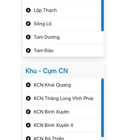
Hành chính – VP
Lập Thạch
Hóa chất
Sông Lô
Kế toán – Kiểm toán
Tam Dương
Kho vận – Thủ quỹ
Tam Đảo
Kiểm soát chất lượng
Yên Lạc
Kỹ sư cơ khí
Khu - Cụm CN
Gần Vĩnh Phúc
Kỹ sư điện
KCN Khai Quang
Kỹ thuật cao
KCN Thăng Long Vĩnh Phúc
Kỹ thuật mạng – IT
KCN Bình Xuyên
Làm bán thời gian
KCN Bình Xuyên II
Lao động phổ thông
KCN Bá Thiện