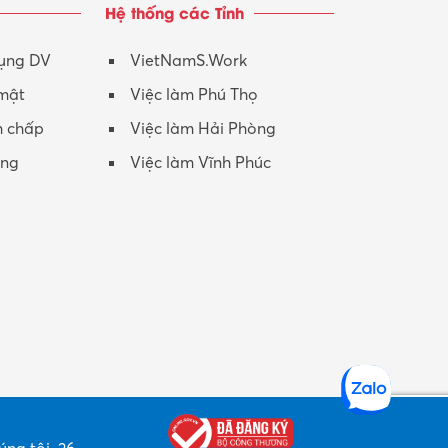
Hệ thống các Tỉnh
Nhân viên CSKH
Phục vụ khác
dụng DV
VietNamS.Work
 mật
Việc làm Phú Thọ
Promotion Girl (PG)
h chấp
Việc làm Hải Phòng
Quản lý – Giám đốc
ộng
Việc làm Vĩnh Phúc
Quản lý chất lượng – QC
Quản lý sản xuất
Quản trị kinh doanh
Sinh viên làm thêm
Thiết kế
Thiết kế đồ họa
Thiết kế nội thất