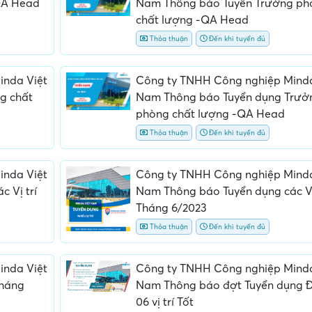
QA Head
Nam Thông báo Tuyển Trưởng ph
chất lượng -QA Head
Thỏa thuận
Đến khi tuyển đủ
inda Việt
Công ty TNHH Công nghiệp Minda
g chất
Nam Thông báo Tuyển dụng Trưở
phòng chất lượng -QA Head
Thỏa thuận
Đến khi tuyển đủ
ấn, phí
Yêu cầu ký kết giấy tờ không rõ
Địa điểm phỏng vấn
ràng hoặc nộp giấy tờ gốc
thường
inda Việt
Công ty TNHH Công nghiệp Minda
 Vị trí
Nam Thông báo Tuyển dụng các Vị
Tháng 6/2023
Thỏa thuận
Đến khi tuyển đủ
inda Việt
Công ty TNHH Công nghiệp Minda
Tháng
Nam Thông báo đợt Tuyển dụng 
06 vị trí Tốt