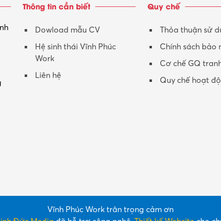
Thông tin cần biết
Quy chế
inh
Dowload mẫu CV
Thỏa thuận sử 
Hệ sinh thái Vĩnh Phúc
Chính sách bảo
Work
Cơ chế GQ tran
Liên hệ
Quy chế hoạt đ
g
Vĩnh Phúc Work trân trọng cảm ơn