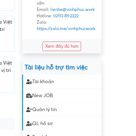
vấn:
Email:
lienhe@vinhphuc.work
Hotline:
02113.89.2222
 Việt
Zalo:
https://zalo.me/vinhphucwork
rí
Xem đầy đủ hơn
 Việt
Tài liệu hỗ trợ tìm việc
ị trí
Tài khoản
New JOB
Quản lý tin
QL hồ sơ