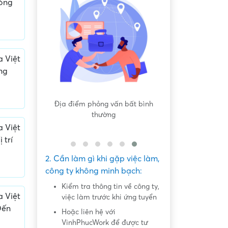
òng
 Việt
ng
 bất bình
Nội dung mô tả công việc sơ sài,
Hứa hẹn "việc nh
không đồng nhất với công việc
dàng lấy ti
thực tế
 Việt
 trí
2. Cần làm gì khi gặp việc làm,
công ty không minh bạch:
Kiểm tra thông tin về công ty,
 Việt
việc làm trước khi ứng tuyển
Đến
Hoặc liên hệ với
VinhPhucWork để được tư