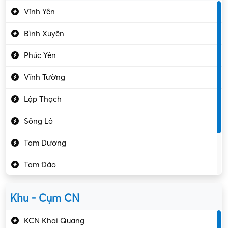
Vĩnh Yên
Điện tử – Điện lạnh
Bình Xuyên
Điều hóa
Phúc Yên
Giáo dục – Sư phạm
Vĩnh Tường
Hành chính – VP
Lập Thạch
Hóa chất
Sông Lô
Kế toán – Kiểm toán
Tam Dương
Kho vận – Thủ quỹ
Tam Đảo
Kiểm soát chất lượng
Yên Lạc
Kỹ sư cơ khí
Khu - Cụm CN
Gần Vĩnh Phúc
Kỹ sư điện
KCN Khai Quang