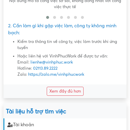
Nội dung mô tả công việc sơ sài, không đồng nhất với công
việc thực tế
2. Cần làm gì khi gặp việc làm, công ty không minh
bạch:
Kiểm tra thông tin về công ty, việc làm trước khi ứng
tuyển
Hoặc liên hệ với VinhPhucWork để được tư vấn:
Email:
lienhe@vinhphuc.work
Hotline:
02113.89.2222
Zalo:
https://zalo.me/vinhphucwork
Xem đầy đủ hơn
Tài liệu hỗ trợ tìm việc
Tài khoản