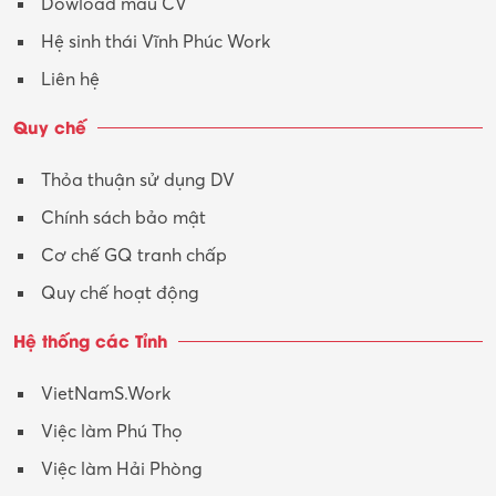
Dowload mẫu CV
Tư vấn – Kiến trúc
Hệ sinh thái Vĩnh Phúc Work
Vận hành máy phay CNC
Liên hệ
Vận tải – Lái xe
Quy chế
Xây dựng
Thỏa thuận sử dụng DV
Xuất nhập khẩu
Chính sách bảo mật
Y tế-Dược
Cơ chế GQ tranh chấp
Quy chế hoạt động
Hệ thống các Tỉnh
VietNamS.Work
Việc làm Phú Thọ
Việc làm Hải Phòng