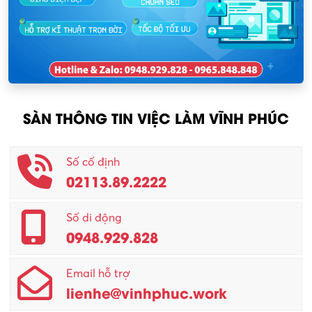
Nhân sự
KCN Lập Thạch I
Nhân viên kinh doanh
KCN Sông Lô I
Nhân viên thu mua
KCN Tam Dương
Nông – Lâm nghiệp
SÀN THÔNG TIN VIỆC LÀM VĨNH PHÚC
Nhân viên CSKH
Phục vụ khác
Số cố định
02113.89.2222
Promotion Girl (PG)
Quản lý – Giám đốc
Số di động
0948.929.828
Quản lý chất lượng – QC
Email hỗ trợ
Quản lý sản xuất
lienhe@vinhphuc.work
Quản trị kinh doanh