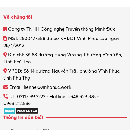
Sinh viên làm thêm
Về chúng tôi
Thiết kế
Công ty TNHH Công nghệ Truyền thông Minh Đức
Thiết kế đồ họa
MST: 2500477588 do Sở KH&ĐT Vĩnh Phúc cấp ngày
26/4/2012
Thiết kế nội thất
Địa chỉ: Số 83 đường Hùng Vương, Phường Vĩnh Yên,
Thợ máy – Ô tô – Xe máy
Tỉnh Phú Thọ
VPGD: Số 14 đường Nguyễn Trãi, phường Vĩnh Phúc,
Thực tập
tỉnh Phú Thọ
Thương mại điện tử
Email: lienhe@vinhphuc.work
Tổ chức sự kiện – Quà tặng
ĐT: 02113.89.2222 - Hotline: 0948.929.828 -
0968.212.886
Trợ lý
Thông tin cần biết
Tư vấn