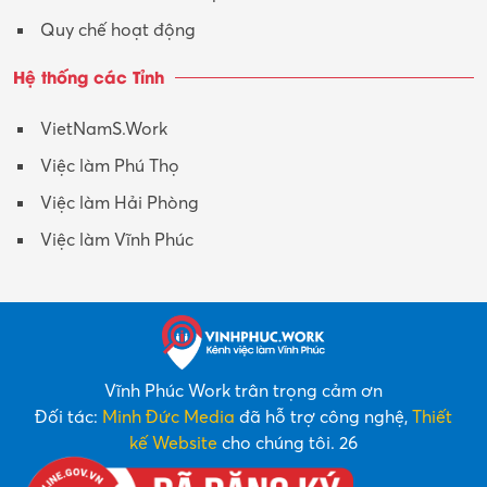
Quy chế hoạt động
Hệ thống các Tỉnh
VietNamS.Work
Việc làm Phú Thọ
Việc làm Hải Phòng
Việc làm Vĩnh Phúc
Vĩnh Phúc Work trân trọng cảm ơn
Đối tác:
Minh Đức Media
đã hỗ trợ công nghệ,
Thiết
kế Website
cho chúng tôi. 26