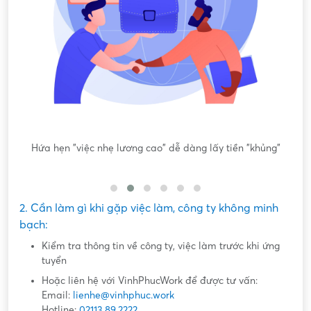
ông
Hứa hẹn "việc nhẹ lương cao" dễ dàng lấy tiền "khủng"
2. Cần làm gì khi gặp việc làm, công ty không minh
bạch:
Kiểm tra thông tin về công ty, việc làm trước khi ứng
tuyển
Hoặc liên hệ với VinhPhucWork để được tư vấn:
Email:
lienhe@vinhphuc.work
Hotline:
02113.89.2222