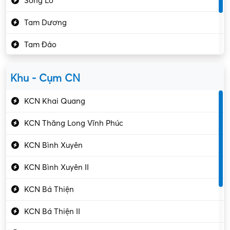
Sông Lô
Kế toán – Kiểm toán
Tam Dương
Kho vận – Thủ quỹ
Tam Đảo
Kiểm soát chất lượng
Yên Lạc
Kỹ sư cơ khí
Khu - Cụm CN
Gần Vĩnh Phúc
Kỹ sư điện
KCN Khai Quang
Kỹ thuật cao
KCN Thăng Long Vĩnh Phúc
Kỹ thuật mạng – IT
KCN Bình Xuyên
Làm bán thời gian
KCN Bình Xuyên II
Lao động phổ thông
KCN Bá Thiện
Lập trình – Phát triển
KCN Bá Thiện II