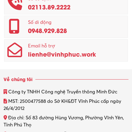
02113.89.2222
Promotion Girl (PG)
Quản lý – Giám đốc
Số di động
0948.929.828
Quản lý chất lượng – QC
Email hỗ trợ
Quản lý sản xuất
lienhe@vinhphuc.work
Quản trị kinh doanh
Sinh viên làm thêm
Về chúng tôi
Thiết kế
Công ty TNHH Công nghệ Truyền thông Minh Đức
Thiết kế đồ họa
MST: 2500477588 do Sở KH&ĐT Vĩnh Phúc cấp ngày
26/4/2012
Thiết kế nội thất
Địa chỉ: Số 83 đường Hùng Vương, Phường Vĩnh Yên,
Thợ máy – Ô tô – Xe máy
Tỉnh Phú Thọ