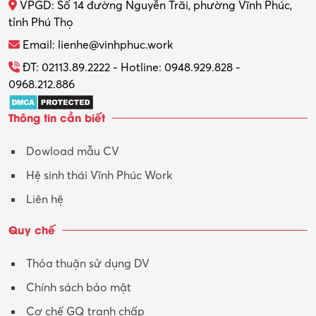
VPGD: Số 14 đường Nguyễn Trãi, phường Vĩnh Phúc,
Thực tập
tỉnh Phú Thọ
Thương mại điện tử
Email: lienhe@vinhphuc.work
Tổ chức sự kiện – Quà tặng
ĐT: 02113.89.2222 - Hotline: 0948.929.828 -
0968.212.886
Trợ lý
Thông tin cần biết
Tư vấn
Dowload mẫu CV
Tư vấn – Kiến trúc
Hệ sinh thái Vĩnh Phúc Work
Vận hành máy phay CNC
Liên hệ
Vận tải – Lái xe
Quy chế
Xây dựng
Thỏa thuận sử dụng DV
Xuất nhập khẩu
Chính sách bảo mật
Y tế-Dược
Cơ chế GQ tranh chấp