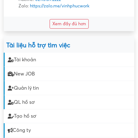
Zalo:
https://zalo.me/vinhphucwork
Xem đầy đủ hơn
Tài liệu hỗ trợ tìm việc
Tài khoản
New JOB
Quản lý tin
QL hồ sơ
Tạo hồ sơ
Công ty