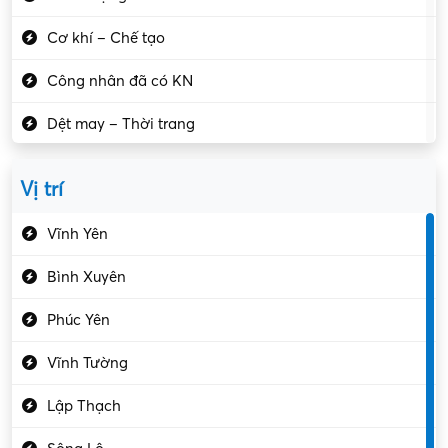
Cơ khí – Chế tạo
Công nhân đã có KN
Dệt may – Thời trang
Dịch vụ giải trí
Vị trí
Du lịch – Nhà hàng
Vĩnh Yên
Điện tử – Điện lạnh
Bình Xuyên
Điều hóa
Phúc Yên
Giáo dục – Sư phạm
Vĩnh Tường
Hành chính – VP
Lập Thạch
Hóa chất