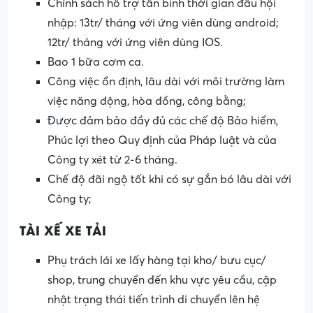
Chính sách hỗ trợ tân binh thời gian đầu hội
nhập: 13tr/ tháng với ứng viên dùng android;
12tr/ tháng với ứng viên dùng IOS.
Bao 1 bữa cơm ca.
Công việc ổn định, lâu dài với môi trường làm
việc năng động, hòa đồng, công bằng;
Được đảm bảo đầy đủ các chế độ Bảo hiểm,
Phúc lợi theo Quy định của Pháp luật và của
Công ty xét từ 2-6 tháng.
Chế độ đãi ngộ tốt khi có sự gắn bó lâu dài với
Công ty;
TÀI XẾ XE TẢI
Phụ trách lái xe lấy hàng tại kho/ bưu cục/
shop, trung chuyển đến khu vực yêu cầu, cập
nhật trạng thái tiến trình di chuyển lên hệ