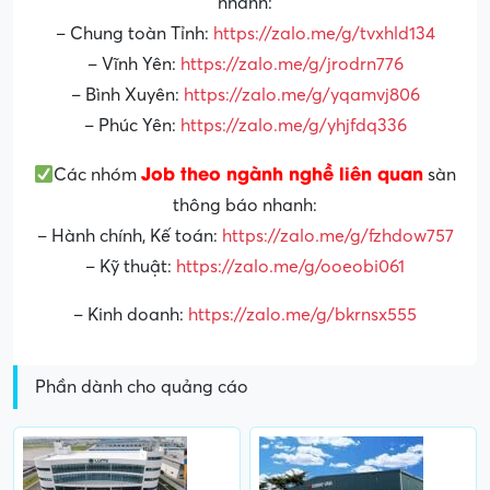
nhanh:
– Chung toàn Tỉnh:
https://zalo.me/g/tvxhld134
– Vĩnh Yên:
https://zalo.me/g/jrodrn776
– Bình Xuyên:
https://zalo.me/g/yqamvj806
– Phúc Yên:
https://zalo.me/g/yhjfdq336
Job theo ngành nghề liên quan
Các nhóm
sàn
thông báo nhanh:
– Hành chính, Kế toán:
https://zalo.me/g/fzhdow757
– Kỹ thuật:
https://zalo.me/g/ooeobi061
– Kinh doanh:
https://zalo.me/g/bkrnsx555
Phần dành cho quảng cáo