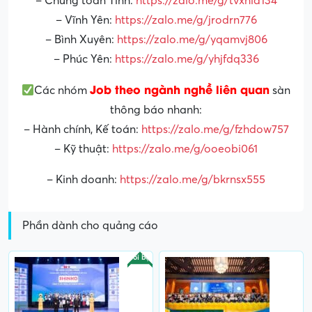
– Chung toàn Tỉnh:
https://zalo.me/g/tvxhld134
– Vĩnh Yên:
https://zalo.me/g/jrodrn776
– Bình Xuyên:
https://zalo.me/g/yqamvj806
– Phúc Yên:
https://zalo.me/g/yhjfdq336
Job theo ngành nghề liên quan
Các nhóm
sàn
thông báo nhanh:
– Hành chính, Kế toán:
https://zalo.me/g/fzhdow757
– Kỹ thuật:
https://zalo.me/g/ooeobi061
– Kinh doanh:
https://zalo.me/g/bkrnsx555
Phần dành cho quảng cáo
Nổi bật