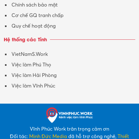
Chính sách bảo mật
Cơ chế GQ tranh chấp
Quy chế hoạt động
Hệ thống các Tỉnh
VietNamS.Work
Việc làm Phú Thọ
Việc làm Hải Phòng
Việc làm Vĩnh Phúc
Vĩnh Phúc Work trân trọng cảm ơn
Đối tác:
Minh Đức Media
đã hỗ trợ công nghệ,
Thiết