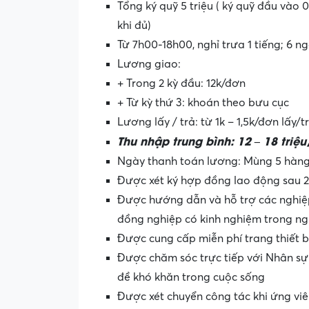
Tổng ký quỹ 5 triệu ( ký quỹ đầu vào 0
khi đủ)
Từ 7h00-18h00, nghỉ trưa 1 tiếng; 6 ng
Lương giao:
+ Trong 2 kỳ đầu: 12k/đơn
+ Từ kỳ thứ 3: khoán theo bưu cục
Lương lấy / trả: từ 1k – 1,5k/đơn lấy/t
Thu nhập trung bình: 12 – 18 triệ
Ngày thanh toán lương: Mùng 5 hàng
Được xét ký hợp đồng lao động sau 2 t
Được hướng dẫn và hỗ trợ các nghiệp
đồng nghiệp có kinh nghiệm trong n
Được cung cấp miễn phí trang thiết 
Được chăm sóc trực tiếp với Nhân sự
đề khó khăn trong cuộc sống
Được xét chuyển công tác khi ứng viê