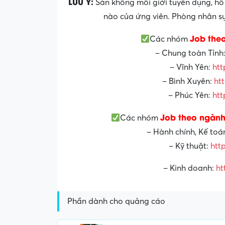
LƯU Ý:
Sàn không môi giới tuyển dụng, hỗ 
nào của ứng viên. Phòng nhân sự 
Job the
Các nhóm
– Chung toàn Tỉnh
– Vĩnh Yên:
htt
– Bình Xuyên:
ht
– Phúc Yên:
htt
Job theo ngành
Các nhóm
– Hành chính, Kế toá
– Kỹ thuật:
htt
– Kinh doanh:
ht
Phần dành cho quảng cáo