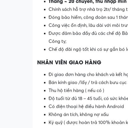
Tháng ~ 20 chuyến, thu nhập min 
Chính sách hỗ trợ nhà trọ 2tr/ tháng 
Đóng bảo hiểm, công đoàn sau 1 thán
Công việc ổn định, lâu dài với môi t
Được đảm bảo đầy đủ các chế độ Bảo 
Công ty;
Chế độ đãi ngộ tốt khi có sự gắn bó l
NHÂN VIÊN GIAO HÀNG
Đi giao đơn hàng cho khách và kết hợ
Bán kính giao /lấy / trả cách bưu cụ
Thu hộ tiền hàng ( nếu có )
Độ tuổi từ đủ 18 – 45 tuổi, có sức khỏ
Có điện thoại hệ điều hành Android
Không án tích, không nợ xấu
Ký quỹ ( được hoàn trả 100% khoản ký