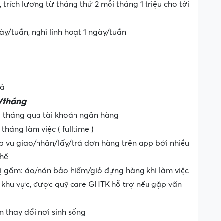
, trích lương từ tháng thứ 2 mỗi tháng 1 triệu cho tới
ày/tuần, nghỉ linh hoạt 1 ngày/tuần
rả
u/tháng
 tháng qua tài khoản ngân hàng
háng làm việc ( fulltime )
 vụ giao/nhận/lấy/trả đơn hàng trên app bởi nhiều
ghề
bị gồm: áo/nón bảo hiểm/giỏ đựng hàng khi làm việc
 khu vực, được quỹ care GHTK hỗ trợ nếu gặp vấn
n thay đổi nơi sinh sống