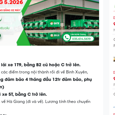
 lái xe 1T9, bằng B2 cũ hoặc C trở lên.
các điểm trong nội thành rồi đi về Bình Xuyên,
ơng đảm bảo 4 tháng đầu 12tr đảm bảo, phụ
km)
 xe 5T, bằng C trở lên.
về Hà Giang (đi và về). Lương tính theo chuyến