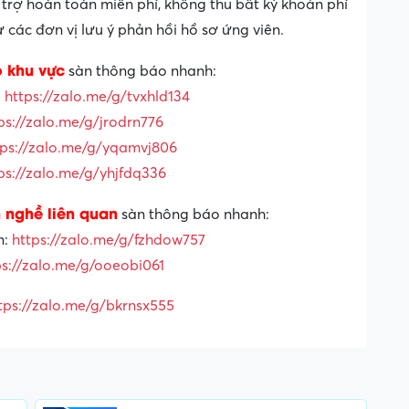
trợ hoàn toàn miễn phí, không thu bất kỳ khoản phí
các đơn vị lưu ý phản hồi hồ sơ ứng viên.
o khu vực
sàn thông báo nhanh:
:
https://zalo.me/g/tvxhld134
ps://zalo.me/g/jrodrn776
tps://zalo.me/g/yqamvj806
ps://zalo.me/g/yhjfdq336
 nghề liên quan
sàn thông báo nhanh:
n:
https://zalo.me/g/fzhdow757
ps://zalo.me/g/ooeobi061
tps://zalo.me/g/bkrnsx555