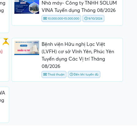
ông
Nhà máy- Công ty TNHH SOLUM
ng
VINA Tuyển dụng Tháng 08/2026
10.000.000-15.000.000
9/10/2024
Gấp
Bệnh viện Hữu nghị Lạc Việt
m)
(LVFH) cơ sở Vĩnh Yên, Phúc Yên
Tuyển dụng Các Vị trí Tháng
08/2026
Thoả thuận
Đến khi tuyển đủ
WA
ng