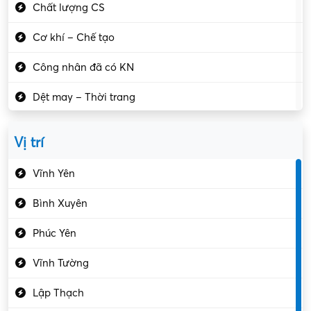
Chất lượng CS
Cơ khí – Chế tạo
Công nhân đã có KN
Dệt may – Thời trang
Dịch vụ giải trí
Vị trí
Du lịch – Nhà hàng
Vĩnh Yên
Điện tử – Điện lạnh
Bình Xuyên
Điều hóa
Phúc Yên
Giáo dục – Sư phạm
Vĩnh Tường
Hành chính – VP
Lập Thạch
Hóa chất