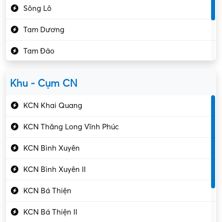
Sông Lô
Kế toán – Kiểm toán
Tam Dương
Kho vận – Thủ quỹ
Tam Đảo
Kiểm soát chất lượng
Yên Lạc
Kỹ sư cơ khí
Khu - Cụm CN
Gần Vĩnh Phúc
Kỹ sư điện
KCN Khai Quang
Kỹ thuật cao
KCN Thăng Long Vĩnh Phúc
Kỹ thuật mạng – IT
KCN Bình Xuyên
Làm bán thời gian
KCN Bình Xuyên II
Lao động phổ thông
KCN Bá Thiện
Lập trình – Phát triển
KCN Bá Thiện II