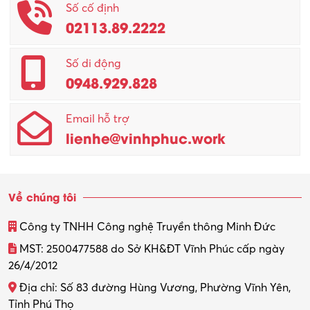
Phục vụ khác
Số cố định
02113.89.2222
Promotion Girl (PG)
Quản lý – Giám đốc
Số di động
0948.929.828
Quản lý chất lượng – QC
Email hỗ trợ
Quản lý sản xuất
lienhe@vinhphuc.work
Quản trị kinh doanh
Sinh viên làm thêm
Về chúng tôi
Thiết kế
Công ty TNHH Công nghệ Truyền thông Minh Đức
Thiết kế đồ họa
MST: 2500477588 do Sở KH&ĐT Vĩnh Phúc cấp ngày
26/4/2012
Thiết kế nội thất
Địa chỉ: Số 83 đường Hùng Vương, Phường Vĩnh Yên,
Thợ máy – Ô tô – Xe máy
Tỉnh Phú Thọ