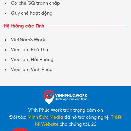
Y tế-Dược
Cơ chế GQ tranh chấp
Quy chế hoạt động
Hệ thống các Tỉnh
VietNamS.Work
Việc làm Phú Thọ
Việc làm Hải Phòng
Việc làm Vĩnh Phúc
Vĩnh Phúc Work trân trọng cảm ơn
Đối tác:
Minh Đức Media
đã hỗ trợ công nghệ,
Thiết
kế Website
cho chúng tôi. 26