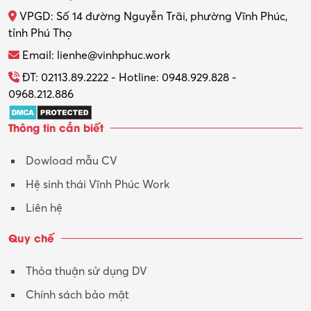
VPGD: Số 14 đường Nguyễn Trãi, phường Vĩnh Phúc,
Thực tập
tỉnh Phú Thọ
Thương mại điện tử
Email: lienhe@vinhphuc.work
Tổ chức sự kiện – Quà tặng
ĐT: 02113.89.2222 - Hotline: 0948.929.828 -
0968.212.886
Trợ lý
Thông tin cần biết
Tư vấn
Dowload mẫu CV
Tư vấn – Kiến trúc
Hệ sinh thái Vĩnh Phúc Work
Vận hành máy phay CNC
Liên hệ
Vận tải – Lái xe
Quy chế
Xây dựng
Thỏa thuận sử dụng DV
Xuất nhập khẩu
Chính sách bảo mật