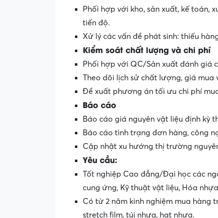
Phối hợp với kho, sản xuất, kế toán,
tiến độ.
Xử lý các vấn đề phát sinh: thiếu hàng
Kiểm soát chất lượng và chi phí
Phối hợp với QC/Sản xuất đánh giá c
Theo dõi lịch sử chất lượng, giá mua
Đề xuất phương án tối ưu chi phí mu
Báo cáo
Báo cáo giá nguyên vật liệu định kỳ 
Báo cáo tình trạng đơn hàng, công nợ
Cập nhật xu hướng thị trường nguyên
Yêu cầu:
Tốt nghiệp Cao đẳng/Đại học các ngàn
cung ứng, Kỹ thuật vật liệu, Hóa nhự
Có từ 2 năm kinh nghiệm mua hàng trở
stretch film, túi nhựa, hạt nhựa.