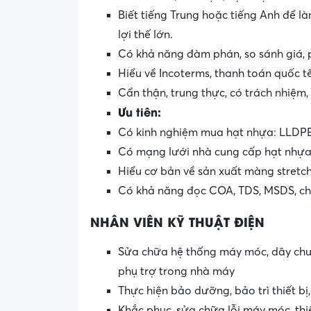
Biết tiếng Trung hoặc tiếng Anh để là
lợi thế lớn.
Có khả năng đàm phán, so sánh giá, ph
Hiểu về Incoterms, thanh toán quốc tế
Cẩn thận, trung thực, có trách nhiệm,
Ưu tiên:
Có kinh nghiệm mua hạt nhựa: LLDPE
Có mạng lưới nhà cung cấp hạt nhựa 
Hiểu cơ bản về sản xuất màng stretc
Có khả năng đọc COA, TDS, MSDS, ch
NHÂN VIÊN KỸ THUẬT ĐIỆN
Sửa chữa hệ thống máy móc, dây chuyề
phụ trợ trong nhà máy
Thực hiện bảo dưỡng, bảo trì thiết b
Khắc phục, sửa chữa lỗi máy móc, thiế