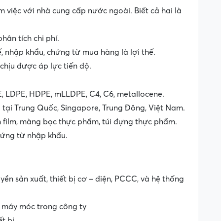
m việc với nhà cung cấp nước ngoài. Biết cả hai là
ân tích chi phí.
, nhập khẩu, chứng từ mua hàng là lợi thế.
 chịu được áp lực tiến độ.
, LDPE, HDPE, mLLDPE, C4, C6, metallocene.
tại Trung Quốc, Singapore, Trung Đông, Việt Nam.
h film, màng bọc thực phẩm, túi đựng thực phẩm.
ứng từ nhập khẩu.
n sản xuất, thiết bị cơ – điện, PCCC, và hệ thống
ị, máy móc trong công ty
t bị