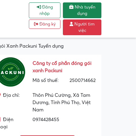
Đăng
Nhà tuyển
nhập
dụng
Đăng ký
Người tìm
việc
gói Xanh Packuni Tuyển dụng
Công ty cổ phần đóng gói
xanh Packuni
Mã số thuế:
2500714662
Địa chỉ:
Thôn Phú Cường, Xã Tam
Dương, Tỉnh Phú Thọ, Việt
Nam
Điện
0974428455
hoại