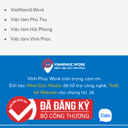
VietNamS.Work
Việc làm Phú Thọ
Việc làm Hải Phòng
Việc làm Vĩnh Phúc
Vĩnh Phúc Work trân trọng cảm ơn
Đối tác:
Minh Đức Media
đã hỗ trợ công nghệ,
Thiết
kế Website
cho chúng tôi. 26