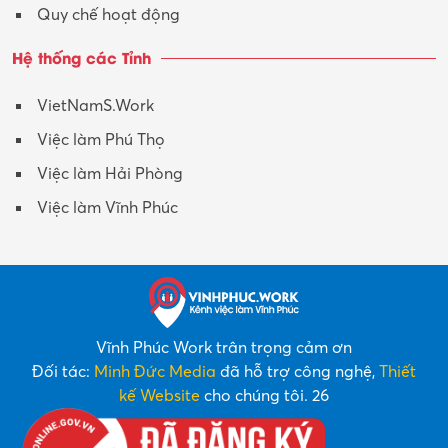
Quy chế hoạt động
Hệ thống các Tỉnh
VietNamS.Work
Việc làm Phú Thọ
Việc làm Hải Phòng
Việc làm Vĩnh Phúc
Vĩnh Phúc Work trân trọng cảm ơn
Đối tác:
Minh Đức Media
đã hỗ trợ công nghệ,
Thiết
kế Website
cho chúng tôi. 26