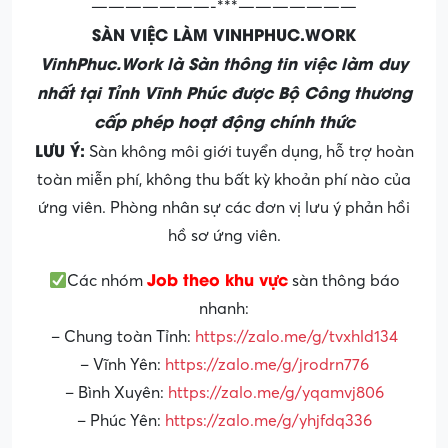
———————-***———————
SÀN VIỆC LÀM VINHPHUC.WORK
VinhPhuc.Work là Sàn thông tin việc làm duy
nhất tại Tỉnh Vĩnh Phúc được Bộ Công thương
cấp phép hoạt động chính thức
LƯU Ý:
Sàn không môi giới tuyển dụng, hỗ trợ hoàn
toàn miễn phí, không thu bất kỳ khoản phí nào của
ứng viên. Phòng nhân sự các đơn vị lưu ý phản hồi
hồ sơ ứng viên.
Job theo khu vực
Các nhóm
sàn thông báo
nhanh:
– Chung toàn Tỉnh:
https://zalo.me/g/tvxhld134
– Vĩnh Yên:
https://zalo.me/g/jrodrn776
– Bình Xuyên:
https://zalo.me/g/yqamvj806
– Phúc Yên:
https://zalo.me/g/yhjfdq336