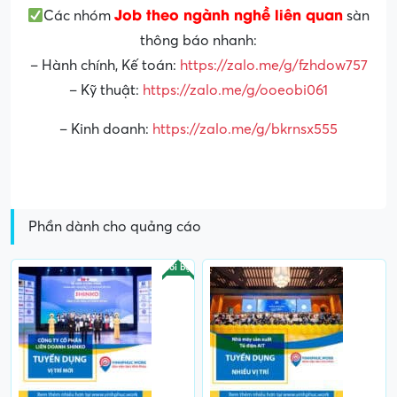
Job theo ngành nghề liên quan
Các nhóm
sàn
thông báo nhanh:
– Hành chính, Kế toán:
https://zalo.me/g/fzhdow757
– Kỹ thuật:
https://zalo.me/g/ooeobi061
– Kinh doanh:
https://zalo.me/g/bkrnsx555
Phần dành cho quảng cáo
Nổi bật