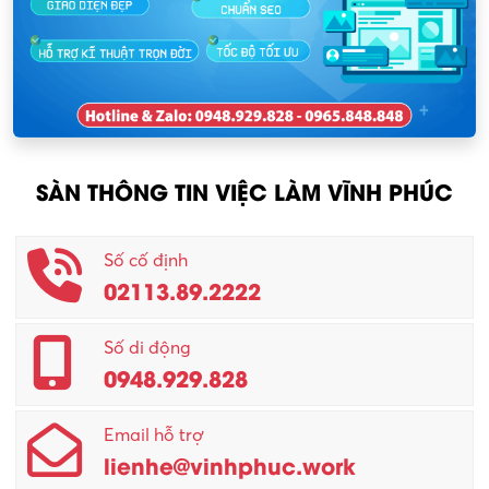
Nhân sự
KCN Lập Thạch I
Nhân viên kinh doanh
KCN Sông Lô I
Nhân viên thu mua
KCN Tam Dương
Nông – Lâm nghiệp
SÀN THÔNG TIN VIỆC LÀM VĨNH PHÚC
Nhân viên CSKH
Phục vụ khác
Số cố định
02113.89.2222
Promotion Girl (PG)
Quản lý – Giám đốc
Số di động
0948.929.828
Quản lý chất lượng – QC
Email hỗ trợ
Quản lý sản xuất
lienhe@vinhphuc.work
Quản trị kinh doanh