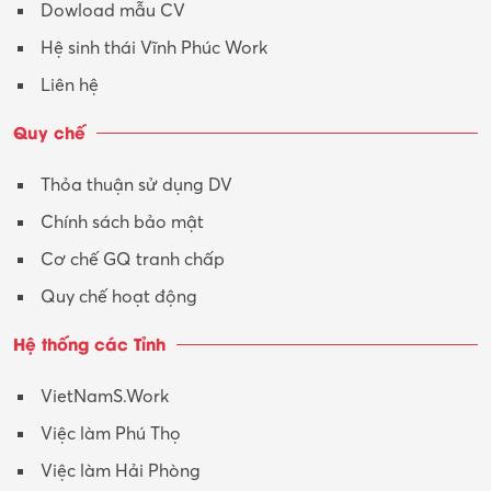
Dowload mẫu CV
Tư vấn – Kiến trúc
Hệ sinh thái Vĩnh Phúc Work
Vận hành máy phay CNC
Liên hệ
Vận tải – Lái xe
Quy chế
Xây dựng
Thỏa thuận sử dụng DV
Xuất nhập khẩu
Chính sách bảo mật
Y tế-Dược
Cơ chế GQ tranh chấp
Quy chế hoạt động
Hệ thống các Tỉnh
VietNamS.Work
Việc làm Phú Thọ
Việc làm Hải Phòng