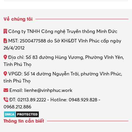
Sinh viên làm thêm
Về chúng tôi
Thiết kế
Công ty TNHH Công nghệ Truyền thông Minh Đức
Thiết kế đồ họa
MST: 2500477588 do Sở KH&ĐT Vĩnh Phúc cấp ngày
26/4/2012
Thiết kế nội thất
Địa chỉ: Số 83 đường Hùng Vương, Phường Vĩnh Yên,
Thợ máy – Ô tô – Xe máy
Tỉnh Phú Thọ
VPGD: Số 14 đường Nguyễn Trãi, phường Vĩnh Phúc,
Thực tập
tỉnh Phú Thọ
Thương mại điện tử
Email: lienhe@vinhphuc.work
Tổ chức sự kiện – Quà tặng
ĐT: 02113.89.2222 - Hotline: 0948.929.828 -
0968.212.886
Trợ lý
Thông tin cần biết
Tư vấn