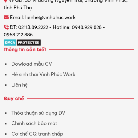
VPGD: Số 14 đường Nguyễn Trãi, phường Vĩnh Phúc,
tỉnh Phú Thọ
Email: lienhe@vinhphuc.work
ĐT: 02113.89.2222 - Hotline: 0948.929.828 -
0968.212.886
Thông tin cần biết
Dowload mẫu CV
Hệ sinh thái Vĩnh Phúc Work
Liên hệ
Quy chế
Thỏa thuận sử dụng DV
Chính sách bảo mật
Cơ chế GQ tranh chấp