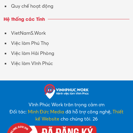
Quy chế hoạt động
Hệ thống các Tỉnh
VietNamS.Work
Việc làm Phú Thọ
Việc làm Hải Phòng
Việc làm Vĩnh Phúc
Vĩnh Phúc Work trân trọng cảm ơn
Đối tác:
Minh Đức Media
đã hỗ trợ công nghệ,
Thiết
kế Website
cho chúng tôi. 26