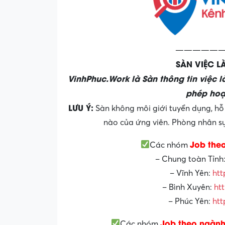
——————
SÀN VIỆC 
VinhPhuc.Work là Sàn thông tin việc 
phép hoạ
LƯU Ý:
Sàn không môi giới tuyển dụng, hỗ 
nào của ứng viên. Phòng nhân sự 
Job the
Các nhóm
– Chung toàn Tỉnh
– Vĩnh Yên:
htt
– Bình Xuyên:
ht
– Phúc Yên:
htt
Job theo ngành
Các nhóm