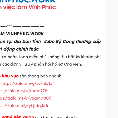
—-***———————
LÀM VINHPHUC.WORK
làm tại địa bàn Tỉnh được Bộ Công thương cấp
t động chính thức
trợ hoàn toàn miễn phí, không thu bất kỳ khoản phí
các đơn vị lưu ý phản hồi hồ sơ ứng viên.
o khu vực
sàn thông báo nhanh:
:
https://zalo.me/g/tvxhld134
ps://zalo.me/g/jrodrn776
tps://zalo.me/g/yqamvj806
ps://zalo.me/g/yhjfdq336
 nghề liên quan
sàn thông báo nhanh: