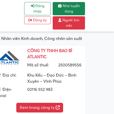
Đăng
Nhà tuyển
nhập
dụng
Đăng ký
Người tìm
việc
 Nhân viên Kinh doanh, Công nhân sản xuất
CÔNG TY TNHH BAO BÌ
ATLANTIC
Mã số thuế:
2500589556
Địa chỉ:
Khu Kếu – Đạo Đức – Bình
Xuyên – Vĩnh Phúc
Điện
02116 552 983
hoại
Xem trang công ty