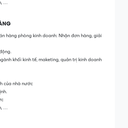
m, …
HÀNG
án hàng phòng kinh doanh: Nhận đơn hàng, giải
 động.
ngành khối kinh tế, maketing, quản trị kinh doanh
h của nhà nước
ịnh.
ực
m, …