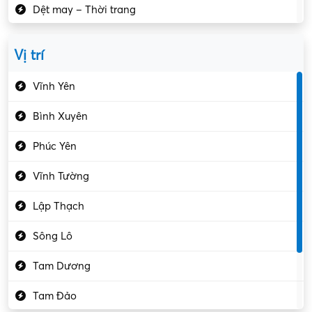
Dệt may – Thời trang
Dịch vụ giải trí
Vị trí
Du lịch – Nhà hàng
Vĩnh Yên
Điện tử – Điện lạnh
Bình Xuyên
Điều hóa
Phúc Yên
Giáo dục – Sư phạm
Vĩnh Tường
Hành chính – VP
Lập Thạch
Hóa chất
Sông Lô
Kế toán – Kiểm toán
Tam Dương
Kho vận – Thủ quỹ
Tam Đảo
Kiểm soát chất lượng