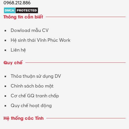
0968.212.886
Trợ lý
Thông tin cần biết
Tư vấn
Dowload mẫu CV
Tư vấn – Kiến trúc
Hệ sinh thái Vĩnh Phúc Work
Vận hành máy phay CNC
Liên hệ
Vận tải – Lái xe
Quy chế
Xây dựng
Thỏa thuận sử dụng DV
Xuất nhập khẩu
Chính sách bảo mật
Y tế-Dược
Cơ chế GQ tranh chấp
Quy chế hoạt động
Hệ thống các Tỉnh