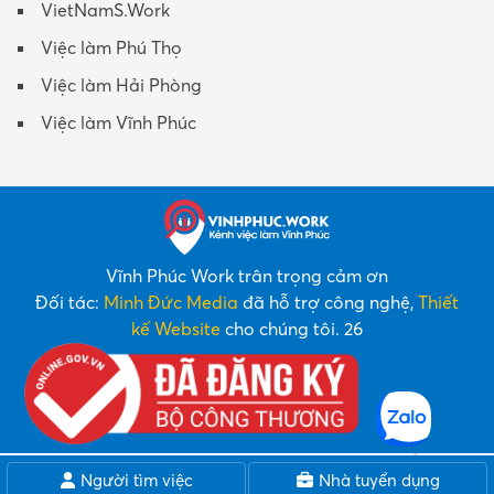
VietNamS.Work
Việc làm Phú Thọ
Việc làm Hải Phòng
Việc làm Vĩnh Phúc
Vĩnh Phúc Work trân trọng cảm ơn
Đối tác:
Minh Đức Media
đã hỗ trợ công nghệ,
Thiết
kế Website
cho chúng tôi. 26
Người tìm việc
Nhà tuyển dụng