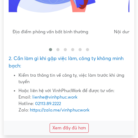
Nội dung mô tả công việc sơ sài, không đồng nhất với công
việc thực tế
2. Cần làm gì khi gặp việc làm, công ty không minh
bạch:
Kiểm tra thông tin về công ty, việc làm trước khi ứng
tuyển
Hoặc liên hệ với VinhPhucWork để được tư vấn:
Email:
lienhe@vinhphuc.work
Hotline:
02113.89.2222
Zalo:
https://zalo.me/vinhphucwork
Xem đầy đủ hơn