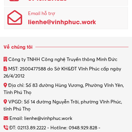
Quản lý chất lượng – QC
Email hỗ trợ
Quản lý sản xuất
lienhe@vinhphuc.work
Quản trị kinh doanh
Sinh viên làm thêm
Về chúng tôi
Thiết kế
Công ty TNHH Công nghệ Truyền thông Minh Đức
Thiết kế đồ họa
MST: 2500477588 do Sở KH&ĐT Vĩnh Phúc cấp ngày
26/4/2012
Thiết kế nội thất
Địa chỉ: Số 83 đường Hùng Vương, Phường Vĩnh Yên,
Thợ máy – Ô tô – Xe máy
Tỉnh Phú Thọ
VPGD: Số 14 đường Nguyễn Trãi, phường Vĩnh Phúc,
Thực tập
tỉnh Phú Thọ
Thương mại điện tử
Email: lienhe@vinhphuc.work
Tổ chức sự kiện – Quà tặng
ĐT: 02113.89.2222 - Hotline: 0948.929.828 -