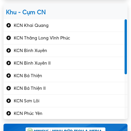
Yên Lạc
Kỹ sư cơ khí
Khu - Cụm CN
Gần Vĩnh Phúc
Kỹ sư điện
KCN Khai Quang
Kỹ thuật cao
KCN Thăng Long Vĩnh Phúc
Kỹ thuật mạng – IT
KCN Bình Xuyên
Làm bán thời gian
KCN Bình Xuyên II
Lao động phổ thông
KCN Bá Thiện
Lập trình – Phát triển
KCN Bá Thiện II
Luật – Công chứng
KCN Sơn Lôi
Marketing – PR
KCN Phúc Yên
Mỹ phẩm – Trang sức
Khu CN Đồng Sóc