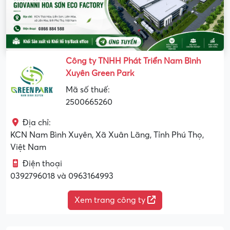
Công ty TNHH Phát Triển Nam Bình
Xuyên Green Park
Mã số thuế:
2500665260
Địa chỉ:
KCN Nam Bình Xuyên, Xã Xuân Lãng, Tỉnh Phú Thọ,
Việt Nam
Điện thoại
0392796018 và 0963164993
Xem trang công ty