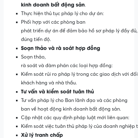
kinh
doanh
bất
động
sản
.
Thực hiện thủ tục pháp lý cho dự án:
Phối hợp với các phòng ban
phát triển dự án để đảm bảo hồ sơ pháp lý đầy đủ,
đúng tiến độ.
Soạn
thảo
và
rà
soát
hợp
đồng
Soạn thảo,
rà soát và đàm phán các loại hợp đồng:
Kiểm soát rủi ro pháp lý trong các giao dịch với đối
khách hàng và nhà thầu.
Tư
vấn
và
kiểm
soát
tuân
thủ
Tư vấn pháp lý cho Ban lãnh đạo và các phòng
ban về hoạt động kinh doanh bất động sản.
Cập nhật các quy định pháp luật mới liên quan:
Kiểm soát việc tuân thủ pháp lý của doanh nghiệp t
Xử
lý
tranh
chấp