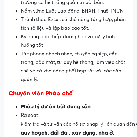
trường có hệ thống quản trị bài bản.
Nắm vững Luật Lao động, BHXH, Thuế TNCN
Thành thạo Excel, có khả năng tổng hợp, phân
tích số liệu và lập báo cáo tốt.
Kỹ năng giao tiếp, đàm phán và xử lý tình
huống tốt
Tác phong nhanh nhẹn, chuyên nghiệp, cẩn
trọng, bảo mật, tư duy hệ thống, làm việc chặt
chẽ và có khả năng phối hợp tốt với các cấp
quản lý..
Chuyên viên Pháp chế
Pháp
lý
dự
án
bất
động
sản
Rà soát,
kiểm tra và tư vấn các hồ sơ pháp lý liên quan đến
quy
hoạch
,
đất
đai
,
xây
dựng
,
nhà
ở,