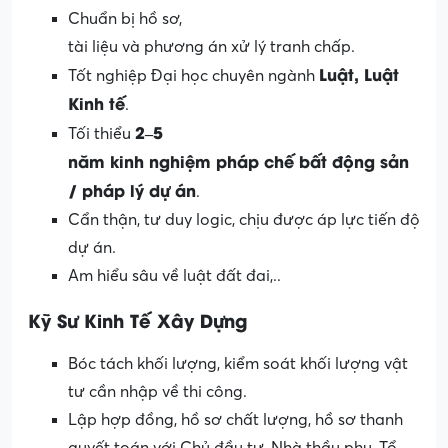
Chuẩn bị hồ sơ,
tài liệu và phương án xử lý tranh chấp.
Luật
,
Luật
Tốt nghiệp Đại học chuyên ngành
Kinh
tế
.
2–5
Tối thiểu
năm
kinh
nghiệm
pháp
chế
bất
động
sản
/
pháp
lý
dự
án
.
Cẩn thận, tư duy logic, chịu được áp lực tiến độ
dự án.
Am hiểu sâu về luật đất đai,..
Kỹ Sư Kinh Tế Xây Dựng
Bóc tách khối lượng, kiểm soát khối lượng vật
tư cần nhập về thi công.
Lập hợp đồng, hồ sơ chất lượng, hồ sơ thanh