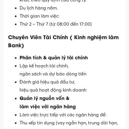
khác theo quy định của công ty.
Du lịch hàng năm.
Thời gian làm việc:
Thứ 2 – Thứ 7 (từ 08:00 đến 17:00)
Chuyên Viên Tài Chính ( Kinh nghiệm làm
Bank)
Phân
tích
&
quản
lý
tài
chính
Lập kế hoạch tài chính,
ngân sách và dự báo dòng tiền
Đánh giá hiệu quả đầu tư,
hiệu quả hoạt động kinh doanh
Quản
lý
nguồn
vốn
&
làm
việc
với
ngân
hàng
Làm việc trực tiếp với các ngân hàng để:
Thu xếp tín dụng (vay ngắn hạn, trung dài hạn,