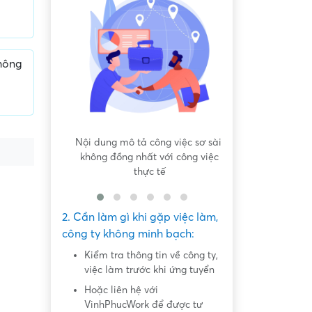
hông
 bất bình
Nội dung mô tả công việc sơ sài,
Hứa hẹn "việc nh
không đồng nhất với công việc
dàng lấy ti
thực tế
2. Cần làm gì khi gặp việc làm,
công ty không minh bạch:
Kiểm tra thông tin về công ty,
việc làm trước khi ứng tuyển
Hoặc liên hệ với
VinhPhucWork để được tư