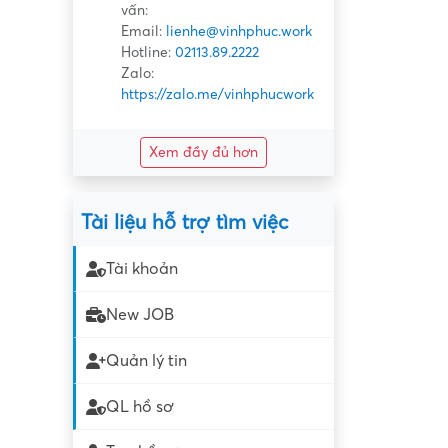
vấn:
Email:
lienhe@vinhphuc.work
Hotline:
02113.89.2222
Zalo:
https://zalo.me/vinhphucwork
Xem đầy đủ hơn
Tài liệu hỗ trợ tìm việc
Tài khoản
New JOB
Quản lý tin
QL hồ sơ