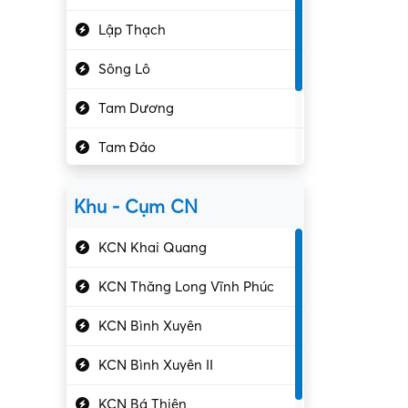
Hành chính – VP
Lập Thạch
Hóa chất
Sông Lô
Kế toán – Kiểm toán
Tam Dương
Kho vận – Thủ quỹ
Tam Đảo
Kiểm soát chất lượng
Yên Lạc
Kỹ sư cơ khí
Khu - Cụm CN
Gần Vĩnh Phúc
Kỹ sư điện
KCN Khai Quang
Kỹ thuật cao
KCN Thăng Long Vĩnh Phúc
Kỹ thuật mạng – IT
KCN Bình Xuyên
Làm bán thời gian
KCN Bình Xuyên II
Lao động phổ thông
KCN Bá Thiện