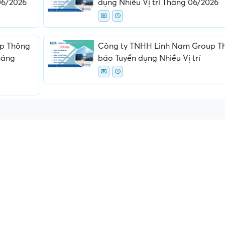
06/2026
dụng Nhiều Vị trí Tháng 06/2026
p Thông
Công ty TNHH Linh Nam Group T
háng
báo Tuyển dụng Nhiều Vị trí
ấn, phí
Yêu cầu ký kết giấy tờ không rõ
Địa điểm phỏng vấn
ràng hoặc nộp giấy tờ gốc
thường