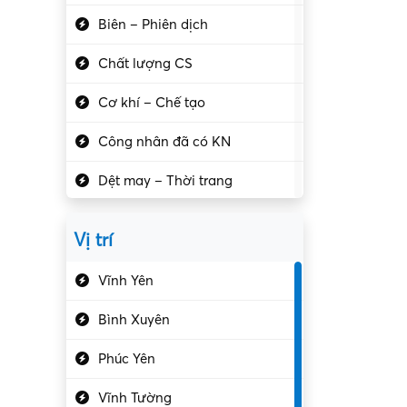
Biên – Phiên dịch
Chất lượng CS
Cơ khí – Chế tạo
Công nhân đã có KN
Dệt may – Thời trang
Dịch vụ giải trí
Vị trí
Du lịch – Nhà hàng
Vĩnh Yên
Điện tử – Điện lạnh
Bình Xuyên
Điều hóa
Phúc Yên
Giáo dục – Sư phạm
Vĩnh Tường