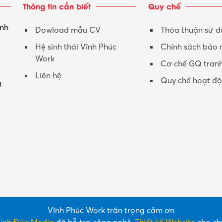
Thông tin cần biết
Quy chế
inh
Dowload mẫu CV
Thỏa thuận sử 
Hệ sinh thái Vĩnh Phúc
Chính sách bảo
Work
Cơ chế GQ tran
Liên hệ
Quy chế hoạt đ
g
Vĩnh Phúc Work trân trọng cảm ơn