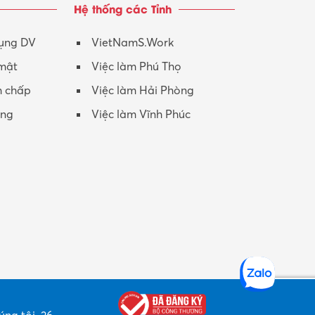
Hệ thống các Tỉnh
Nhân viên CSKH
Phục vụ khác
dụng DV
VietNamS.Work
 mật
Việc làm Phú Thọ
Promotion Girl (PG)
h chấp
Việc làm Hải Phòng
Quản lý – Giám đốc
ộng
Việc làm Vĩnh Phúc
Quản lý chất lượng – QC
Quản lý sản xuất
Quản trị kinh doanh
Sinh viên làm thêm
Thiết kế
Thiết kế đồ họa
Thiết kế nội thất