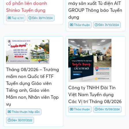
cổ phần liên doanh
máy sản xuất Tủ điện AIT
Shinko Tuyển dụng
GROUP Thông báo Tuyển
dụng
Tuỳ vị trí
Đến 30/11/2024
Thỏa thuận
Đến 31/10/2024
Tháng 08/2026 – Trường
mầm non Quốc tế FTF
Tuyển dụng Giáo viên
Công ty TNHH Đài Tín
Tiếng anh, Giáo viên
Việt Nam Tuyển dụng
Mầm non, Nhân viên Tạp
Các Vị trí Tháng 08/2026
vụ
Thỏa thuận
Đến 15/09/2024
Thỏa thuận hấp dẫn
Đến 30/07/2022