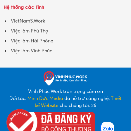
Hệ thống các Tỉnh
VietNamS.Work
Việc làm Phú Thọ
Việc làm Hải Phòng
Việc làm Vĩnh Phúc
Vĩnh Phúc Work trân trọng cảm ơn
Đối tác:
Minh Đức Media
đã hỗ trợ công nghệ,
Thiết
kế Website
cho chúng tôi. 26