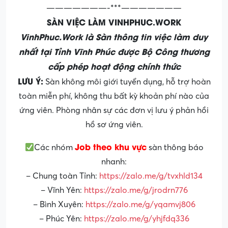
———————-***———————
SÀN VIỆC LÀM VINHPHUC.WORK
VinhPhuc.Work là Sàn thông tin việc làm duy
nhất tại Tỉnh Vĩnh Phúc được Bộ Công thương
cấp phép hoạt động chính thức
LƯU Ý:
Sàn không môi giới tuyển dụng, hỗ trợ hoàn
toàn miễn phí, không thu bất kỳ khoản phí nào của
ứng viên. Phòng nhân sự các đơn vị lưu ý phản hồi
hồ sơ ứng viên.
Job theo khu vực
Các nhóm
sàn thông báo
nhanh:
– Chung toàn Tỉnh:
https://zalo.me/g/tvxhld134
– Vĩnh Yên:
https://zalo.me/g/jrodrn776
– Bình Xuyên:
https://zalo.me/g/yqamvj806
– Phúc Yên:
https://zalo.me/g/yhjfdq336