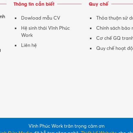
Thông tin cần biết
Quy chế
inh
Dowload mẫu CV
Thỏa thuận sử 
Hệ sinh thái Vĩnh Phúc
Chính sách bảo
Work
Cơ chế GQ tran
Liên hệ
Quy chế hoạt đ
g
Vĩnh Phúc Work trân trọng cảm ơn