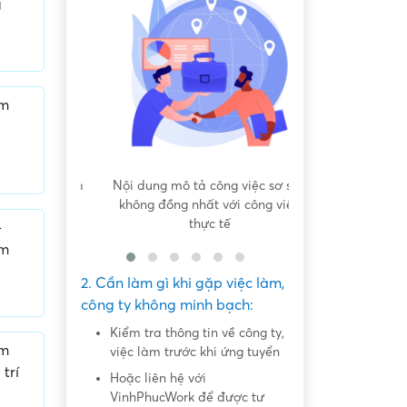
g
im
 bất bình
Nội dung mô tả công việc sơ sài,
Hứa hẹn "việc nh
không đồng nhất với công việc
dàng lấy ti
thực tế
–
im
2. Cần làm gì khi gặp việc làm,
công ty không minh bạch:
Kiểm tra thông tin về công ty,
im
việc làm trước khi ứng tuyển
trí
Hoặc liên hệ với
VinhPhucWork để được tư