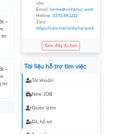
vấn:
Email:
lienhe@vinhphuc.work
Hotline:
02113.89.2222
ất –
Zalo:
https://zalo.me/vinhphucwork
im
trí
Xem đầy đủ hơn
Tài liệu hỗ trợ tìm việc
ất –
im
Tài khoản
 trí
New JOB
Quản lý tin
QL hồ sơ