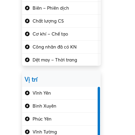
Biên – Phiên dịch
Chất lượng CS
Cơ khí – Chế tạo
Công nhân đã có KN
Dệt may – Thời trang
Dịch vụ giải trí
Vị trí
Du lịch – Nhà hàng
Vĩnh Yên
Điện tử – Điện lạnh
Bình Xuyên
Điều hóa
Phúc Yên
Giáo dục – Sư phạm
Vĩnh Tường