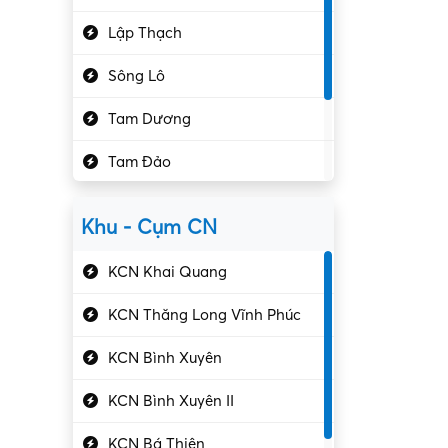
Hành chính – VP
Lập Thạch
Hóa chất
Sông Lô
Kế toán – Kiểm toán
Tam Dương
Kho vận – Thủ quỹ
Tam Đảo
Kiểm soát chất lượng
Yên Lạc
Kỹ sư cơ khí
Khu - Cụm CN
Gần Vĩnh Phúc
Kỹ sư điện
KCN Khai Quang
Kỹ thuật cao
KCN Thăng Long Vĩnh Phúc
Kỹ thuật mạng – IT
KCN Bình Xuyên
Làm bán thời gian
KCN Bình Xuyên II
Lao động phổ thông
KCN Bá Thiện