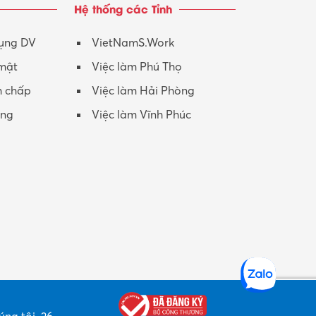
Hệ thống các Tỉnh
Nhân viên CSKH
Phục vụ khác
dụng DV
VietNamS.Work
 mật
Việc làm Phú Thọ
Promotion Girl (PG)
h chấp
Việc làm Hải Phòng
Quản lý – Giám đốc
ộng
Việc làm Vĩnh Phúc
Quản lý chất lượng – QC
Quản lý sản xuất
Quản trị kinh doanh
Sinh viên làm thêm
Thiết kế
Thiết kế đồ họa
Thiết kế nội thất