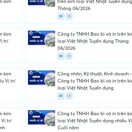
n kim
trên kim loại Việt Nhật Tuyển dụn
Tháng 06/2026
n kim
Công ty TNHH Bao bì và in trên k
 trí
loại Việt Nhật Tuyển dụng Tháng
06/2026
ấn, phí
Yêu cầu ký kết giấy tờ không rõ
Địa điểm phỏng vấn
ràng hoặc nộp giấy tờ gốc
thường
n kim
Công nhân, Kỹ thuật, Kinh doanh 
u Vị trí
Công ty TNHH Bao bì và in trên k
loại Việt Nhật Tuyển dụng
n kim
Công ty TNHH Bao bì và in trên k
Vị trí
loại Việt Nhật Tuyển dụng nhiều Vị 
anh
Cuối năm