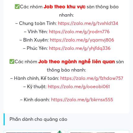
Job theo khu vực
Các nhóm
sàn thông báo
nhanh:
– Chung toàn Tỉnh:
https://zalo.me/g/tvxhld134
– Vĩnh Yên:
https://zalo.me/g/jrodrn776
– Bình Xuyên:
https://zalo.me/g/yqamvj806
– Phúc Yên:
https://zalo.me/g/yhjfdq336
Job theo ngành nghề liên quan
Các nhóm
sàn
thông báo nhanh:
– Hành chính, Kế toán:
https://zalo.me/g/fzhdow757
– Kỹ thuật:
https://zalo.me/g/ooeobi061
– Kinh doanh:
https://zalo.me/g/bkrnsx555
Phần dành cho quảng cáo
Nổi bật