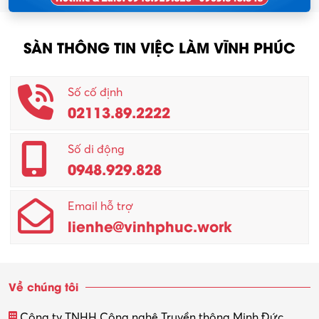
SÀN THÔNG TIN VIỆC LÀM VĨNH PHÚC
Số cố định
02113.89.2222
Số di động
0948.929.828
Email hỗ trợ
lienhe@vinhphuc.work
Về chúng tôi
Công ty TNHH Công nghệ Truyền thông Minh Đức