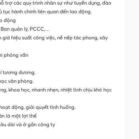
hỗ trợ các quy trình nhân sự như tuyển dụng, đào
ủ tục hành chính liên quan đến lao động.
ao động
: Ban quản lý, PCCC,…
giá hiệu suất công việc, nề nếp tác phong, xây
khi phỏng vấn
trí tương đương.
 học văn phòng.
ộng, khoa học, nhanh nhẹn, nhiệt tình chịu khó học
 hoạt động, giải quyết tình huống.
n là một lợi thế
âu dài và ở gần công ty