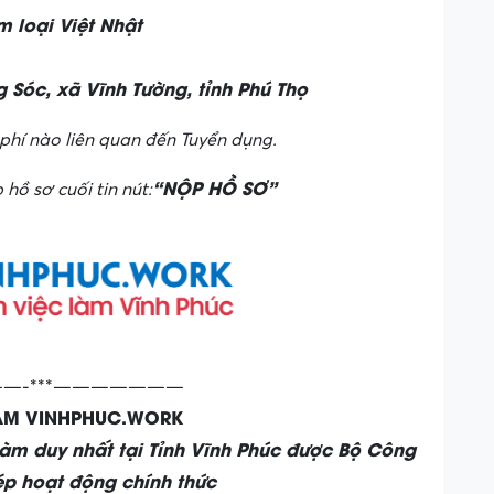
m loại Việt Nhật
 Sóc, xã Vĩnh Tường, tỉnh Phú Thọ
phí nào liên quan đến Tuyển dụng.
“NỘP HỒ SƠ”
 hồ sơ cuối tin nút:
—-***———————
LÀM VINHPHUC.WORK
làm duy nhất tại Tỉnh Vĩnh Phúc được Bộ Công
p hoạt động chính thức