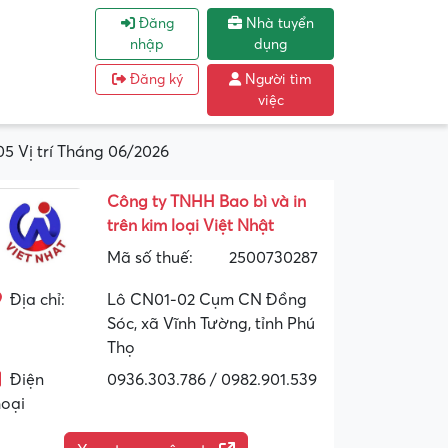
Đăng
Nhà tuyển
nhập
dụng
Đăng ký
Người tìm
việc
05 Vị trí Tháng 06/2026
Công ty TNHH Bao bì và in
trên kim loại Việt Nhật
Mã số thuế:
2500730287
Địa chỉ:
Lô CN01-02 Cụm CN Đồng
Sóc, xã Vĩnh Tường, tỉnh Phú
Thọ
Điện
0936.303.786 / 0982.901.539
hoại