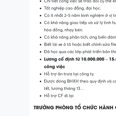
Chi tiết công việc sẽ trao đổi cụ thể 
Tốt nghiệp cao đẳng, đại học.
Có ít nhất 2-5 năm kinh nghiệm ở vị 
Có khả năng giao tiếp và xử lý tình hu
hòa đồng, nhạy bén.
Có khả năng phân tích, ứng biến đàm
Biết lái xe ô tô hoặc biết chỉnh sửa file
Đã học qua các lớp phát triển bản thâ
L
ương
cố định
từ 10.000.000 – 15
công việc
Hỗ trợ ăn trưa tại công ty
Được đóng BHXH theo quy định và các 
tết, lương tháng 13…
Hỗ trợ CF đi lại
TRƯỞNG PHÒNG TỔ CHỨC HÀNH 