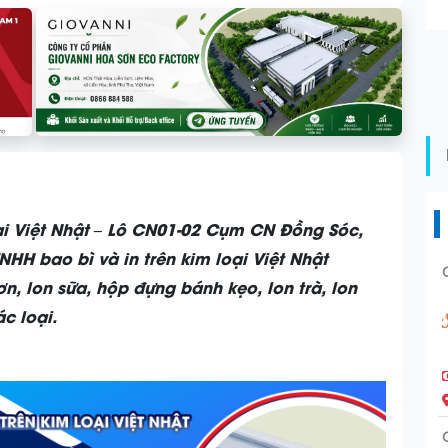
ại Việt Nhật – Lô CN01-02 Cụm CN Đồng Sóc,
NHH bao bì và in trên kim loại Việt Nhật
n, lon sữa, hộp đựng bánh kẹo, lon trà, lon
c loại.