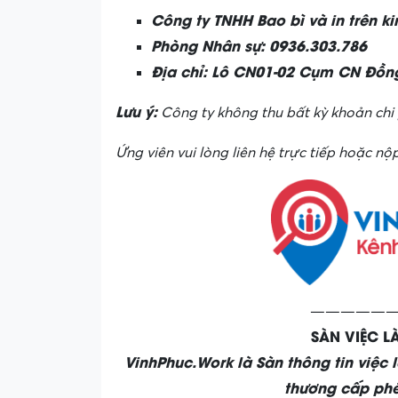
Công ty TNHH Bao bì và in trên ki
Phòng Nhân sự: 0936.303.786
Địa chỉ: Lô CN01-02 Cụm CN Đồng
Lưu ý:
Công ty không thu bất kỳ khoản chi 
Ứng viên vui lòng liên hệ trực tiếp hoặc nộp
——————
SÀN VIỆC 
VinhPhuc.Work là Sàn thông tin việc 
thương cấp phé