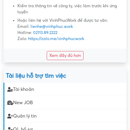
Kiểm tra thông tin về công ty, việc làm trước khi ứng
tuyển
Hoặc liên hệ với VinhPhucWork để được tư vấn:
Email:
lienhe@vinhphuc.work
Hotline:
02113.89.2222
Zalo:
https://zalo.me/vinhphucwork
Xem đầy đủ hơn
Tài liệu hỗ trợ tìm việc
Tài khoản
New JOB
Quản lý tin
QL hồ sơ