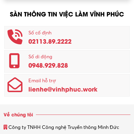
Nông – Lâm nghiệp
SÀN THÔNG TIN VIỆC LÀM VĨNH PHÚC
Nhân viên CSKH
Phục vụ khác
Số cố định
02113.89.2222
Promotion Girl (PG)
Quản lý – Giám đốc
Số di động
0948.929.828
Quản lý chất lượng – QC
Email hỗ trợ
Quản lý sản xuất
lienhe@vinhphuc.work
Quản trị kinh doanh
Sinh viên làm thêm
Về chúng tôi
Thiết kế
Công ty TNHH Công nghệ Truyền thông Minh Đức
Thiết kế đồ họa