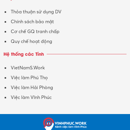
Xây dựng
Thỏa thuận sử dụng DV
Xuất nhập khẩu
Chính sách bảo mật
Y tế-Dược
Cơ chế GQ tranh chấp
Quy chế hoạt động
Hệ thống các Tỉnh
VietNamS.Work
Việc làm Phú Thọ
Việc làm Hải Phòng
Việc làm Vĩnh Phúc