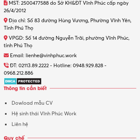
MST: 2500477588 do Sở KH&ĐT Vĩnh Phúc cấp ngày
26/4/2012
Thiết kế nội thất
Địa chỉ: Số 83 đường Hùng Vương, Phường Vĩnh Yên,
Thợ máy – Ô tô – Xe máy
Tỉnh Phú Thọ
VPGD: Số 14 đường Nguyễn Trãi, phường Vĩnh Phúc,
Thực tập
tỉnh Phú Thọ
Thương mại điện tử
Email: lienhe@vinhphuc.work
Tổ chức sự kiện – Quà tặng
ĐT: 02113.89.2222 - Hotline: 0948.929.828 -
0968.212.886
Trợ lý
Thông tin cần biết
Tư vấn
Dowload mẫu CV
Tư vấn – Kiến trúc
Hệ sinh thái Vĩnh Phúc Work
Vận hành máy phay CNC
Liên hệ
Vận tải – Lái xe
Quy chế