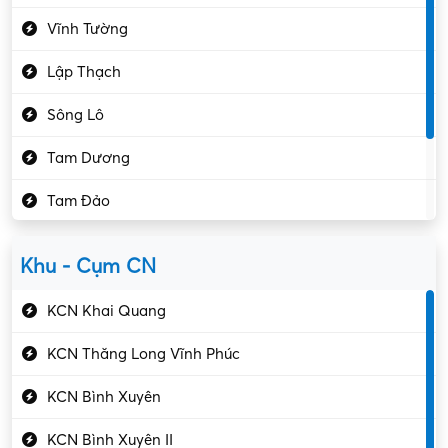
Giáo dục – Sư phạm
Vĩnh Tường
Hành chính – VP
Lập Thạch
Hóa chất
Sông Lô
Kế toán – Kiểm toán
Tam Dương
Kho vận – Thủ quỹ
Tam Đảo
Kiểm soát chất lượng
Yên Lạc
Kỹ sư cơ khí
Khu - Cụm CN
Gần Vĩnh Phúc
Kỹ sư điện
KCN Khai Quang
Kỹ thuật cao
KCN Thăng Long Vĩnh Phúc
Kỹ thuật mạng – IT
KCN Bình Xuyên
Làm bán thời gian
KCN Bình Xuyên II