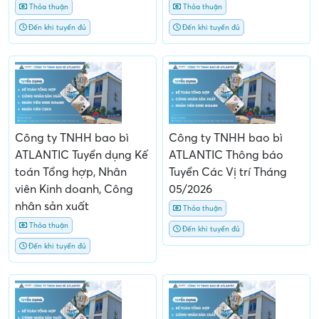
Thỏa thuận
Thỏa thuận
Đến khi tuyển đủ
Đến khi tuyển đủ
Công ty TNHH bao bì
Công ty TNHH bao bì
ATLANTIC Tuyển dụng Kế
ATLANTIC Thông báo
toán Tổng hợp, Nhân
Tuyển Các Vị trí Tháng
viên Kinh doanh, Công
05/2026
nhân sản xuất
Thỏa thuận
Thỏa thuận
Đến khi tuyển đủ
Đến khi tuyển đủ