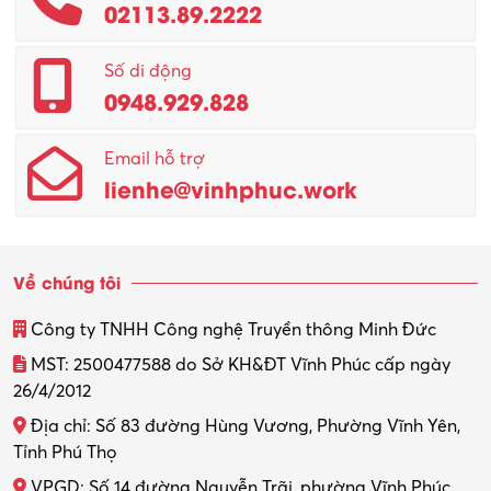
02113.89.2222
Promotion Girl (PG)
Quản lý – Giám đốc
Số di động
0948.929.828
Quản lý chất lượng – QC
Email hỗ trợ
Quản lý sản xuất
lienhe@vinhphuc.work
Quản trị kinh doanh
Sinh viên làm thêm
Về chúng tôi
Thiết kế
Công ty TNHH Công nghệ Truyền thông Minh Đức
Thiết kế đồ họa
MST: 2500477588 do Sở KH&ĐT Vĩnh Phúc cấp ngày
26/4/2012
Thiết kế nội thất
Địa chỉ: Số 83 đường Hùng Vương, Phường Vĩnh Yên,
Thợ máy – Ô tô – Xe máy
Tỉnh Phú Thọ
VPGD: Số 14 đường Nguyễn Trãi, phường Vĩnh Phúc,
Thực tập