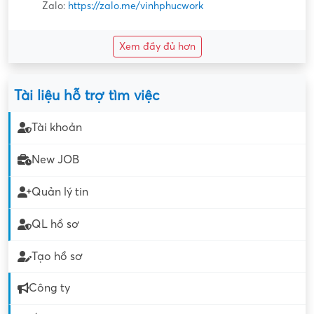
Zalo:
https://zalo.me/vinhphucwork
Xem đầy đủ hơn
Tài liệu hỗ trợ tìm việc
Tài khoản
New JOB
Quản lý tin
QL hồ sơ
Tạo hồ sơ
Công ty