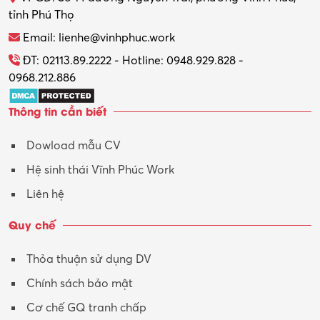
tỉnh Phú Thọ
Thương mại điện tử
Email: lienhe@vinhphuc.work
Tổ chức sự kiện – Quà tặng
ĐT: 02113.89.2222 - Hotline: 0948.929.828 -
0968.212.886
Trợ lý
Thông tin cần biết
Tư vấn
Dowload mẫu CV
Tư vấn – Kiến trúc
Hệ sinh thái Vĩnh Phúc Work
Vận hành máy phay CNC
Liên hệ
Vận tải – Lái xe
Quy chế
Xây dựng
Thỏa thuận sử dụng DV
Xuất nhập khẩu
Chính sách bảo mật
Y tế-Dược
Cơ chế GQ tranh chấp