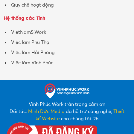
Quy chế hoạt động
Hệ thống các Tỉnh
VietNamS.Work
Việc làm Phú Thọ
Việc làm Hải Phòng
Việc làm Vĩnh Phúc
Vĩnh Phúc Work trân trọng cảm ơn
Đối tác:
Minh Đức Media
đã hỗ trợ công nghệ,
Thiết
kế Website
cho chúng tôi. 26