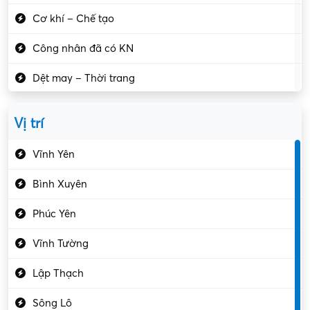
Cơ khí – Chế tạo
Công nhân đã có KN
Dệt may – Thời trang
Dịch vụ giải trí
Vị trí
Du lịch – Nhà hàng
Vĩnh Yên
Điện tử – Điện lạnh
Bình Xuyên
Điều hóa
Phúc Yên
Giáo dục – Sư phạm
Vĩnh Tường
Hành chính – VP
Lập Thạch
Hóa chất
Sông Lô