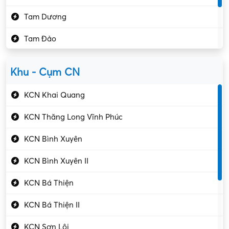
Kế toán – Kiểm toán
Tam Dương
Kho vận – Thủ quỹ
Tam Đảo
Kiểm soát chất lượng
Yên Lạc
Kỹ sư cơ khí
Khu - Cụm CN
Gần Vĩnh Phúc
Kỹ sư điện
KCN Khai Quang
Kỹ thuật cao
KCN Thăng Long Vĩnh Phúc
Kỹ thuật mạng – IT
KCN Bình Xuyên
Làm bán thời gian
KCN Bình Xuyên II
Lao động phổ thông
KCN Bá Thiện
Lập trình – Phát triển
KCN Bá Thiện II
Luật – Công chứng
KCN Sơn Lôi