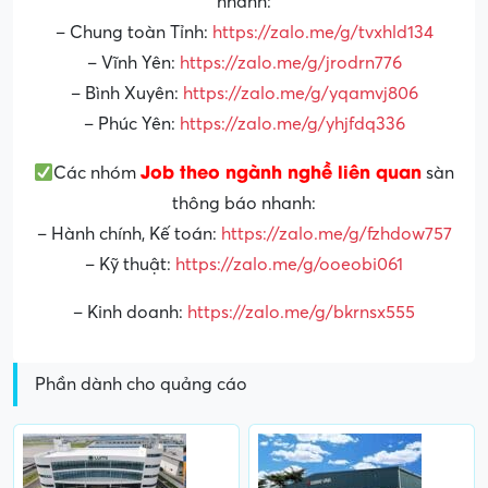
nhanh:
– Chung toàn Tỉnh:
https://zalo.me/g/tvxhld134
– Vĩnh Yên:
https://zalo.me/g/jrodrn776
– Bình Xuyên:
https://zalo.me/g/yqamvj806
– Phúc Yên:
https://zalo.me/g/yhjfdq336
Job theo ngành nghề liên quan
Các nhóm
sàn
thông báo nhanh:
– Hành chính, Kế toán:
https://zalo.me/g/fzhdow757
– Kỹ thuật:
https://zalo.me/g/ooeobi061
– Kinh doanh:
https://zalo.me/g/bkrnsx555
Phần dành cho quảng cáo