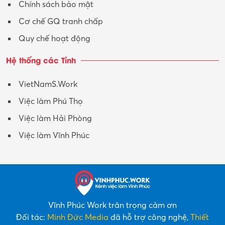
Chính sách bảo mật
Y tế-Dược
Cơ chế GQ tranh chấp
Quy chế hoạt động
Hệ thống các Tỉnh
VietNamS.Work
Việc làm Phú Thọ
Việc làm Hải Phòng
Việc làm Vĩnh Phúc
Vĩnh Phúc Work trân trọng cảm ơn
Đối tác:
Minh Đức Media
đã hỗ trợ công nghệ,
Thiết