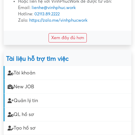
Hoặc liên hệ với VinhPhucWork để được tư vấn:
Email:
lienhe@vinhphuc.work
Hotline:
02113.89.2222
Zalo:
https://zalo.me/vinhphucwork
Xem đầy đủ hơn
Tài liệu hỗ trợ tìm việc
Tài khoản
New JOB
Quản lý tin
QL hồ sơ
Tạo hồ sơ