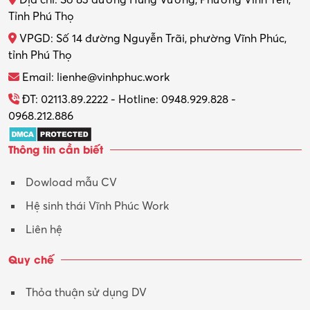
Địa chỉ: Số 83 đường Hùng Vương, Phường Vĩnh Yên,
Thợ máy – Ô tô – Xe máy
Tỉnh Phú Thọ
VPGD: Số 14 đường Nguyễn Trãi, phường Vĩnh Phúc,
Thực tập
tỉnh Phú Thọ
Thương mại điện tử
Email: lienhe@vinhphuc.work
Tổ chức sự kiện – Quà tặng
ĐT: 02113.89.2222 - Hotline: 0948.929.828 -
0968.212.886
Trợ lý
Thông tin cần biết
Tư vấn
Dowload mẫu CV
Tư vấn – Kiến trúc
Hệ sinh thái Vĩnh Phúc Work
Vận hành máy phay CNC
Liên hệ
Vận tải – Lái xe
Quy chế
Xây dựng
Thỏa thuận sử dụng DV
Xuất nhập khẩu