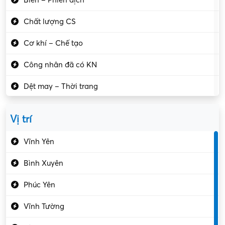
Biên – Phiên dịch
Chất lượng CS
Cơ khí – Chế tạo
Công nhân đã có KN
Dệt may – Thời trang
Dịch vụ giải trí
Vị trí
Du lịch – Nhà hàng
Vĩnh Yên
Điện tử – Điện lạnh
Bình Xuyên
Điều hóa
Phúc Yên
Giáo dục – Sư phạm
Vĩnh Tường
Hành chính – VP