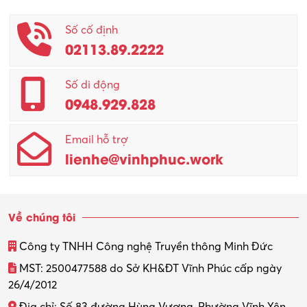
Phục vụ khác
Số cố định
02113.89.2222
Promotion Girl (PG)
Quản lý – Giám đốc
Số di động
0948.929.828
Quản lý chất lượng – QC
Email hỗ trợ
Quản lý sản xuất
lienhe@vinhphuc.work
Quản trị kinh doanh
Sinh viên làm thêm
Về chúng tôi
Thiết kế
Công ty TNHH Công nghệ Truyền thông Minh Đức
Thiết kế đồ họa
MST: 2500477588 do Sở KH&ĐT Vĩnh Phúc cấp ngày
26/4/2012
Thiết kế nội thất