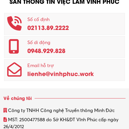
SÀN THÔNG TIN VIỆC LÀM VĨNH PHÚC
Nhân viên CSKH
Phục vụ khác
Số cố định
02113.89.2222
Promotion Girl (PG)
Quản lý – Giám đốc
Số di động
0948.929.828
Quản lý chất lượng – QC
Email hỗ trợ
Quản lý sản xuất
lienhe@vinhphuc.work
Quản trị kinh doanh
Sinh viên làm thêm
Về chúng tôi
Thiết kế
Công ty TNHH Công nghệ Truyền thông Minh Đức
Thiết kế đồ họa
MST: 2500477588 do Sở KH&ĐT Vĩnh Phúc cấp ngày
26/4/2012
Thiết kế nội thất