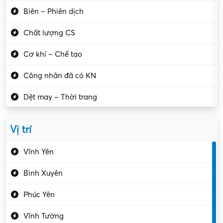
Biên – Phiên dịch
Chất lượng CS
Cơ khí – Chế tạo
Công nhân đã có KN
Dệt may – Thời trang
Dịch vụ giải trí
Vị trí
Du lịch – Nhà hàng
Vĩnh Yên
Điện tử – Điện lạnh
Bình Xuyên
Điều hóa
Phúc Yên
Giáo dục – Sư phạm
Vĩnh Tường