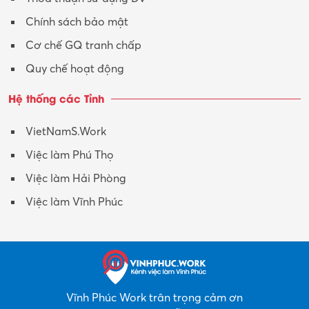
Xuất nhập khẩu
Chính sách bảo mật
Y tế-Dược
Cơ chế GQ tranh chấp
Quy chế hoạt động
Hệ thống các Tỉnh
VietNamS.Work
Việc làm Phú Thọ
Việc làm Hải Phòng
Việc làm Vĩnh Phúc
Vĩnh Phúc Work trân trọng cảm ơn