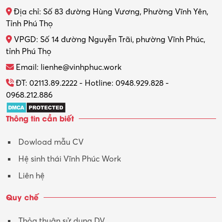
Địa chỉ: Số 83 đường Hùng Vương, Phường Vĩnh Yên,
Thợ máy – Ô tô – Xe máy
Tỉnh Phú Thọ
VPGD: Số 14 đường Nguyễn Trãi, phường Vĩnh Phúc,
Thực tập
tỉnh Phú Thọ
Thương mại điện tử
Email: lienhe@vinhphuc.work
Tổ chức sự kiện – Quà tặng
ĐT: 02113.89.2222 - Hotline: 0948.929.828 -
0968.212.886
Trợ lý
Thông tin cần biết
Tư vấn
Dowload mẫu CV
Tư vấn – Kiến trúc
Hệ sinh thái Vĩnh Phúc Work
Vận hành máy phay CNC
Liên hệ
Vận tải – Lái xe
Quy chế
Xây dựng
Thỏa thuận sử dụng DV