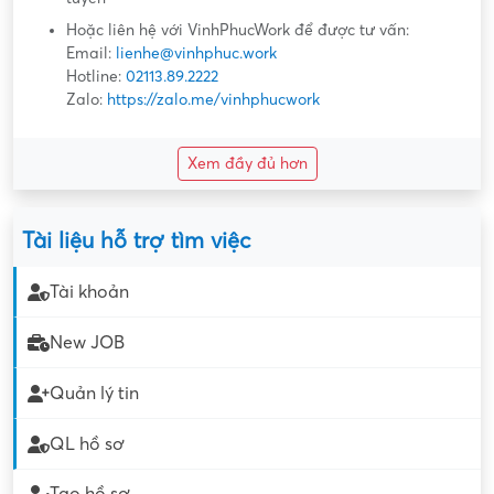
Hoặc liên hệ với VinhPhucWork để được tư vấn:
Email:
lienhe@vinhphuc.work
Hotline:
02113.89.2222
Zalo:
https://zalo.me/vinhphucwork
Xem đầy đủ hơn
Tài liệu hỗ trợ tìm việc
Tài khoản
New JOB
Quản lý tin
QL hồ sơ