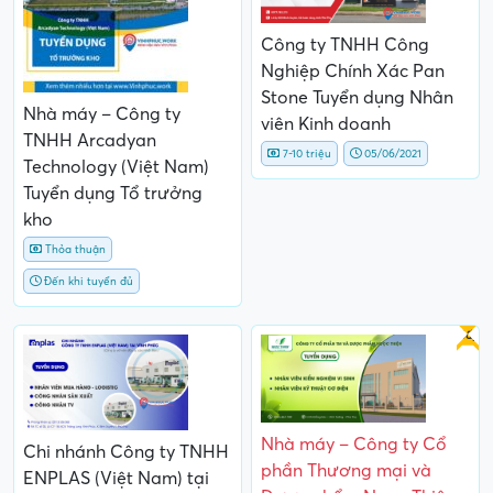
Công ty TNHH Công
Nghiệp Chính Xác Pan
Stone Tuyển dụng Nhân
Nhà máy – Công ty
viên Kinh doanh
TNHH Arcadyan
7-10 triệu
05/06/2021
Technology (Việt Nam)
Tuyển dụng Tổ trưởng
kho
Thỏa thuận
Đến khi tuyển đủ
Gấp
Nhà máy – Công ty Cổ
Chi nhánh Công ty TNHH
phần Thương mại và
ENPLAS (Việt Nam) tại