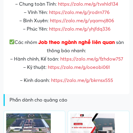
– Chung toàn Tỉnh:
https://zalo.me/g/tvxhld134
– Vĩnh Yên:
https://zalo.me/g/jrodrn776
– Bình Xuyên:
https://zalo.me/g/yqamvj806
– Phúc Yên:
https://zalo.me/g/yhjfdq336
Job theo ngành nghề liên quan
Các nhóm
sàn
thông báo nhanh:
– Hành chính, Kế toán:
https://zalo.me/g/fzhdow757
– Kỹ thuật:
https://zalo.me/g/ooeobi061
– Kinh doanh:
https://zalo.me/g/bkrnsx555
Phần dành cho quảng cáo