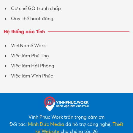
Cơ chế GQ tranh chấp
Quy chế hoạt động
Hệ thống các Tỉnh
VietNamS.Work
Việc làm Phú Thọ
Việc làm Hải Phòng
Việc làm Vĩnh Phúc
Vĩnh Phúc Work trân trọng cảm ơn
Đối tác:
Minh Đức Media
đã hỗ trợ công nghệ,
Thiết
kế Website
cho chúng tôi. 26