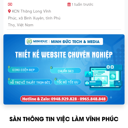
1 tuần trước
KCN Thăng Long Vĩnh
Phúc, xã Bình Xuyên, tỉnh Phú
Thọ, Việt Nam
SÀN THÔNG TIN VIỆC LÀM VĨNH PHÚC