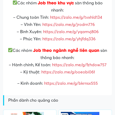
Job theo khu vực
Các nhóm
sàn thông báo
nhanh:
– Chung toàn Tỉnh:
https://zalo.me/g/tvxhld134
– Vĩnh Yên:
https://zalo.me/g/jrodrn776
– Bình Xuyên:
https://zalo.me/g/yqamvj806
– Phúc Yên:
https://zalo.me/g/yhjfdq336
Job theo ngành nghề liên quan
Các nhóm
sàn
thông báo nhanh:
– Hành chính, Kế toán:
https://zalo.me/g/fzhdow757
– Kỹ thuật:
https://zalo.me/g/ooeobi061
– Kinh doanh:
https://zalo.me/g/bkrnsx555
Phần dành cho quảng cáo