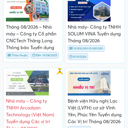
Tháng 08/2026 – Nhà
Nhà máy- Công ty TNHH
máy – Công ty Cổ phần
SOLUM VINA Tuyển dụng
CNCTech Thăng Long
Tháng 08/2026
Thông báo Tuyển dụng
10.000.000-15.000.000
Thỏa thuận
Đến 15/08/2023
9/10/2024
Gấp
Nhà máy – Công ty
Bệnh viện Hữu nghị Lạc
TNHH Arcadyan
Việt (LVFH) cơ sở Vĩnh
Technology (Việt Nam)
Yên, Phúc Yên Tuyển dụng
Tuyển dụng Các vị trí
Các Vị trí Tháng 08/2026