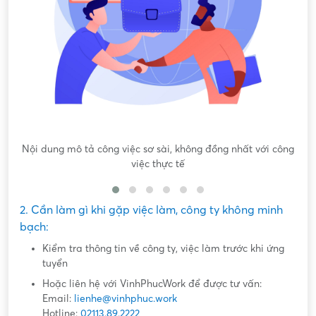
công
Hứa hẹn "việc nhẹ lương cao" dễ dàng lấy tiền "khủng"
2. Cần làm gì khi gặp việc làm, công ty không minh
bạch:
Kiểm tra thông tin về công ty, việc làm trước khi ứng
tuyển
Hoặc liên hệ với VinhPhucWork để được tư vấn:
Email:
lienhe@vinhphuc.work
Hotline:
02113.89.2222