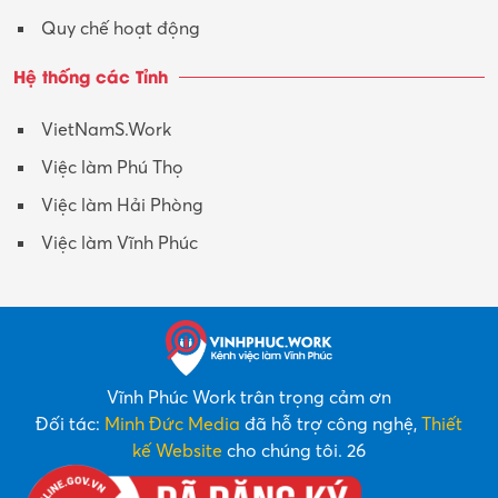
Quy chế hoạt động
Hệ thống các Tỉnh
VietNamS.Work
Việc làm Phú Thọ
Việc làm Hải Phòng
Việc làm Vĩnh Phúc
Vĩnh Phúc Work trân trọng cảm ơn
Đối tác:
Minh Đức Media
đã hỗ trợ công nghệ,
Thiết
kế Website
cho chúng tôi. 26