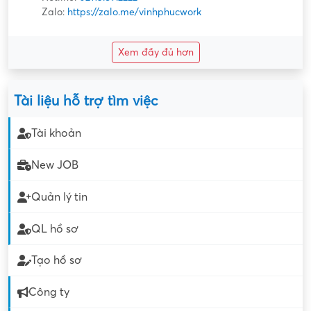
Zalo:
https://zalo.me/vinhphucwork
Xem đầy đủ hơn
Tài liệu hỗ trợ tìm việc
Tài khoản
New JOB
Quản lý tin
QL hồ sơ
Tạo hồ sơ
Công ty