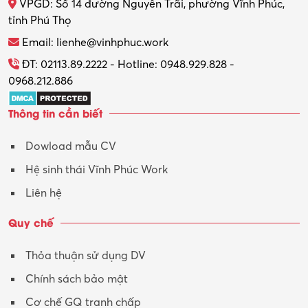
VPGD: Số 14 đường Nguyễn Trãi, phường Vĩnh Phúc,
Thực tập
tỉnh Phú Thọ
Thương mại điện tử
Email: lienhe@vinhphuc.work
Tổ chức sự kiện – Quà tặng
ĐT: 02113.89.2222 - Hotline: 0948.929.828 -
0968.212.886
Trợ lý
Thông tin cần biết
Tư vấn
Dowload mẫu CV
Tư vấn – Kiến trúc
Hệ sinh thái Vĩnh Phúc Work
Vận hành máy phay CNC
Liên hệ
Vận tải – Lái xe
Quy chế
Xây dựng
Thỏa thuận sử dụng DV
Xuất nhập khẩu
Chính sách bảo mật
Y tế-Dược
Cơ chế GQ tranh chấp