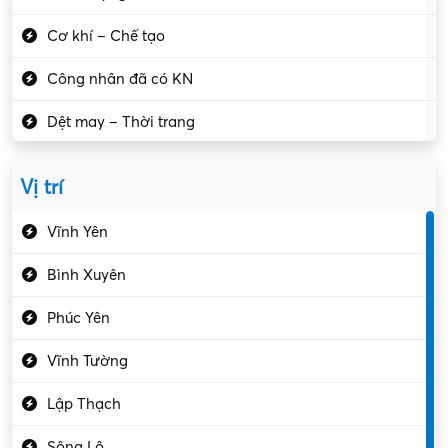
Cơ khí – Chế tạo
Công nhân đã có KN
Dệt may – Thời trang
Dịch vụ giải trí
Vị trí
Du lịch – Nhà hàng
Vĩnh Yên
Điện tử – Điện lạnh
Bình Xuyên
Điều hóa
Phúc Yên
Giáo dục – Sư phạm
Vĩnh Tường
Hành chính – VP
Lập Thạch
Hóa chất
Sông Lô