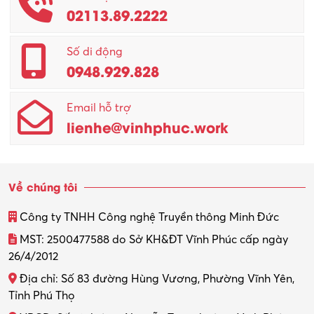
02113.89.2222
Promotion Girl (PG)
Quản lý – Giám đốc
Số di động
0948.929.828
Quản lý chất lượng – QC
Email hỗ trợ
Quản lý sản xuất
lienhe@vinhphuc.work
Quản trị kinh doanh
Sinh viên làm thêm
Về chúng tôi
Thiết kế
Công ty TNHH Công nghệ Truyền thông Minh Đức
Thiết kế đồ họa
MST: 2500477588 do Sở KH&ĐT Vĩnh Phúc cấp ngày
26/4/2012
Thiết kế nội thất
Địa chỉ: Số 83 đường Hùng Vương, Phường Vĩnh Yên,
Thợ máy – Ô tô – Xe máy
Tỉnh Phú Thọ