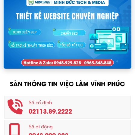
SÀN THÔNG TIN VIỆC LÀM VĨNH PHÚC
Số cố định
02113.89.2222
Số di động
0948.929.828