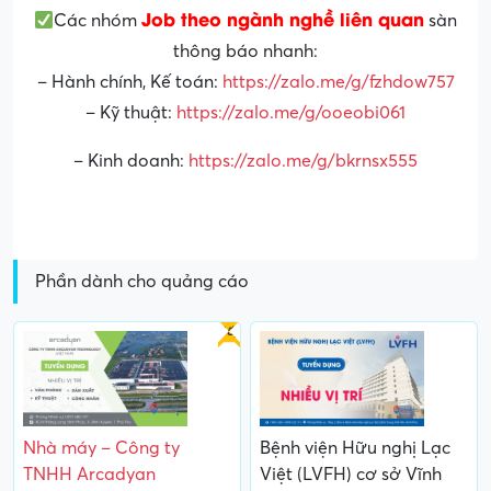
Job theo ngành nghề liên quan
Các nhóm
sàn
thông báo nhanh:
– Hành chính, Kế toán:
https://zalo.me/g/fzhdow757
– Kỹ thuật:
https://zalo.me/g/ooeobi061
– Kinh doanh:
https://zalo.me/g/bkrnsx555
Phần dành cho quảng cáo
Gấp
Nhà máy – Công ty
Bệnh viện Hữu nghị Lạc
TNHH Arcadyan
Việt (LVFH) cơ sở Vĩnh