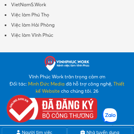
VietNamS.Work
Việc làm Phú Thọ
Việc làm Hải Phòng
Việc làm Vĩnh Phúc
Vĩnh Phúc Work trân trọng cảm ơn
Đối tác:
Minh Đức Media
đã hỗ trợ công nghệ,
Thiết
kế Website
cho chúng tôi. 26
Người tìm việc
Nhà tuyển dụng