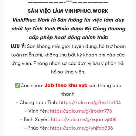
———————-***———————
SÀN VIỆC LÀM VINHPHUC.WORK
VinhPhuc.Work là Sàn thông tin việc làm duy
nhất tại Tỉnh Vĩnh Phúc được Bộ Công thương
cấp phép hoạt động chính thức
LƯU Ý:
Sàn không môi giới tuyển dụng, hỗ trợ hoàn
toàn miễn phí, không thu bất kỳ khoản phí nào của
ứng viên. Phòng nhân sự các đơn vị lưu ý phản hồi
hồ sơ ứng viên.
Job theo khu vực
Các nhóm
sàn thông báo
nhanh:
– Chung toàn Tỉnh:
https://zalo.me/g/tvxhld134
– Vĩnh Yên:
https://zalo.me/g/jrodrn776
– Bình Xuyên:
https://zalo.me/g/yqamvj806
– Phúc Yên:
https://zalo.me/g/yhjfdq336