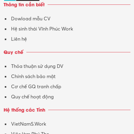
Thông tin cần biết
Tư vấn
Dowload mẫu CV
Tư vấn – Kiến trúc
Hệ sinh thái Vĩnh Phúc Work
Vận hành máy phay CNC
Liên hệ
Vận tải – Lái xe
Quy chế
Xây dựng
Thỏa thuận sử dụng DV
Xuất nhập khẩu
Chính sách bảo mật
Y tế-Dược
Cơ chế GQ tranh chấp
Quy chế hoạt động
Hệ thống các Tỉnh
VietNamS.Work