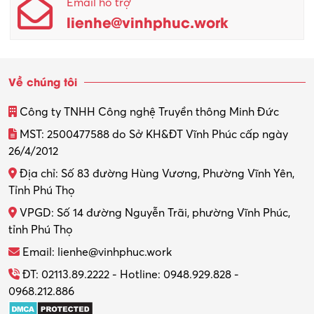
Email hỗ trợ
Quản lý sản xuất
lienhe@vinhphuc.work
Quản trị kinh doanh
Sinh viên làm thêm
Về chúng tôi
Thiết kế
Công ty TNHH Công nghệ Truyền thông Minh Đức
Thiết kế đồ họa
MST: 2500477588 do Sở KH&ĐT Vĩnh Phúc cấp ngày
26/4/2012
Thiết kế nội thất
Địa chỉ: Số 83 đường Hùng Vương, Phường Vĩnh Yên,
Thợ máy – Ô tô – Xe máy
Tỉnh Phú Thọ
VPGD: Số 14 đường Nguyễn Trãi, phường Vĩnh Phúc,
Thực tập
tỉnh Phú Thọ
Thương mại điện tử
Email: lienhe@vinhphuc.work
Tổ chức sự kiện – Quà tặng
ĐT: 02113.89.2222 - Hotline: 0948.929.828 -
0968.212.886
Trợ lý