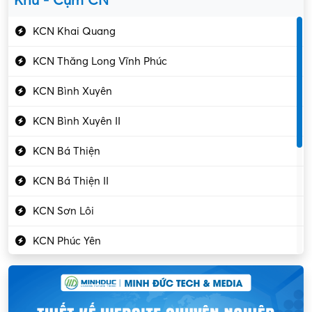
Khu - Cụm CN
Gần Vĩnh Phúc
Kỹ sư điện
KCN Khai Quang
Kỹ thuật cao
KCN Thăng Long Vĩnh Phúc
Kỹ thuật mạng – IT
KCN Bình Xuyên
Làm bán thời gian
KCN Bình Xuyên II
Lao động phổ thông
KCN Bá Thiện
Lập trình – Phát triển
KCN Bá Thiện II
Luật – Công chứng
KCN Sơn Lôi
Marketing – PR
KCN Phúc Yên
Mỹ phẩm – Trang sức
Khu CN Đồng Sóc
Ngân hàng
KCN Chấn Hưng