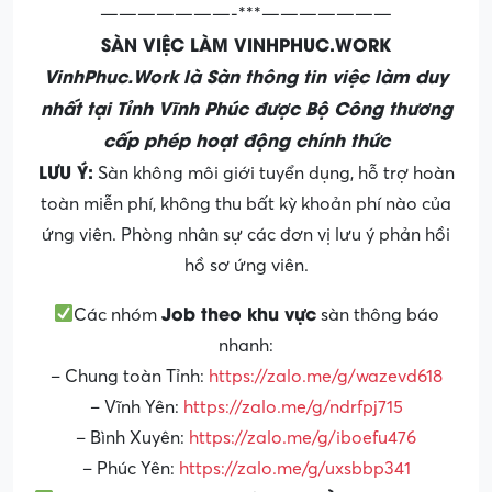
———————-***———————
SÀN VIỆC LÀM VINHPHUC.WORK
VinhPhuc.Work là Sàn thông tin việc làm duy
nhất tại Tỉnh Vĩnh Phúc được Bộ Công thương
cấp phép hoạt động chính thức
LƯU Ý:
Sàn không môi giới tuyển dụng, hỗ trợ hoàn
toàn miễn phí, không thu bất kỳ khoản phí nào của
ứng viên. Phòng nhân sự các đơn vị lưu ý phản hồi
hồ sơ ứng viên.
Job theo khu vực
Các nhóm
sàn thông báo
nhanh:
– Chung toàn Tỉnh:
https://zalo.me/g/wazevd618
– Vĩnh Yên:
https://zalo.me/g/ndrfpj715
– Bình Xuyên:
https://zalo.me/g/iboefu476
– Phúc Yên:
https://zalo.me/g/uxsbbp341