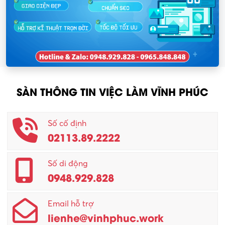
SÀN THÔNG TIN VIỆC LÀM VĨNH PHÚC
Số cố định
02113.89.2222
Số di động
0948.929.828
Email hỗ trợ
lienhe@vinhphuc.work