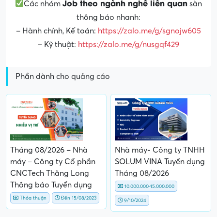
Job theo ngành nghề liên quan
Các nhóm
sàn
thông báo nhanh:
– Hành chính, Kế toán:
https://zalo.me/g/sgnojw605
– Kỹ thuật:
https://zalo.me/g/nusgqf429
Phần dành cho quảng cáo
Tháng 08/2026 – Nhà
Nhà máy- Công ty TNHH
máy – Công ty Cổ phần
SOLUM VINA Tuyển dụng
CNCTech Thăng Long
Tháng 08/2026
Thông báo Tuyển dụng
10.000.000-15.000.000
Thỏa thuận
Đến 15/08/2023
9/10/2024