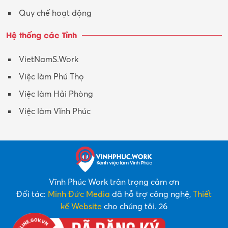
Quy chế hoạt động
Hệ thống các Tỉnh
VietNamS.Work
Việc làm Phú Thọ
Việc làm Hải Phòng
Việc làm Vĩnh Phúc
Vĩnh Phúc Work trân trọng cảm ơn
Đối tác:
Minh Đức Media
đã hỗ trợ công nghệ,
Thiết
kế Website
cho chúng tôi. 26