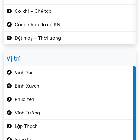
Cơ khí – Chế tạo
Công nhân đã có KN
Dệt may – Thời trang
Dịch vụ giải trí
Vị trí
Du lịch – Nhà hàng
Vĩnh Yên
Điện tử – Điện lạnh
Bình Xuyên
Điều hóa
Phúc Yên
Giáo dục – Sư phạm
Vĩnh Tường
Hành chính – VP
Lập Thạch
Hóa chất
Sông Lô