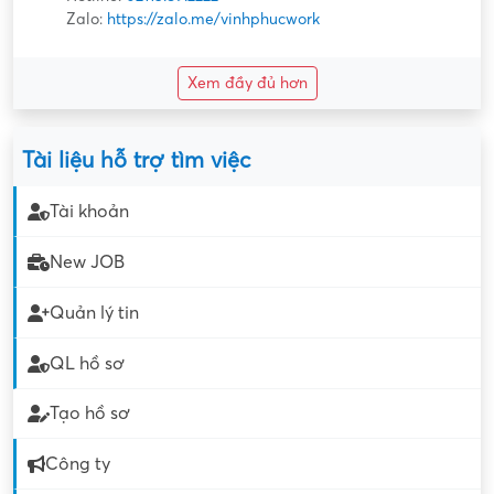
Zalo:
https://zalo.me/vinhphucwork
Xem đầy đủ hơn
Tài liệu hỗ trợ tìm việc
Tài khoản
New JOB
Quản lý tin
QL hồ sơ
Tạo hồ sơ
Công ty