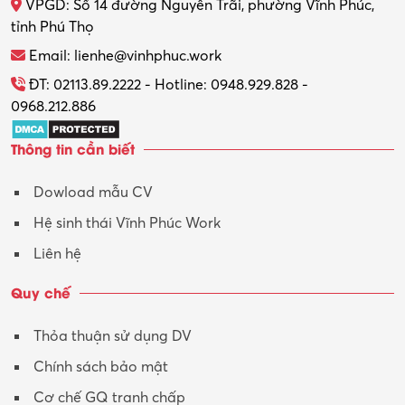
VPGD: Số 14 đường Nguyễn Trãi, phường Vĩnh Phúc,
Thực tập
tỉnh Phú Thọ
Thương mại điện tử
Email: lienhe@vinhphuc.work
Tổ chức sự kiện – Quà tặng
ĐT: 02113.89.2222 - Hotline: 0948.929.828 -
0968.212.886
Trợ lý
Thông tin cần biết
Tư vấn
Dowload mẫu CV
Tư vấn – Kiến trúc
Hệ sinh thái Vĩnh Phúc Work
Vận hành máy phay CNC
Liên hệ
Vận tải – Lái xe
Quy chế
Xây dựng
Thỏa thuận sử dụng DV
Xuất nhập khẩu
Chính sách bảo mật
Y tế-Dược
Cơ chế GQ tranh chấp