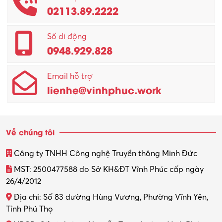
02113.89.2222
Promotion Girl (PG)
Quản lý – Giám đốc
Số di động
0948.929.828
Quản lý chất lượng – QC
Email hỗ trợ
Quản lý sản xuất
lienhe@vinhphuc.work
Quản trị kinh doanh
Sinh viên làm thêm
Về chúng tôi
Thiết kế
Công ty TNHH Công nghệ Truyền thông Minh Đức
Thiết kế đồ họa
MST: 2500477588 do Sở KH&ĐT Vĩnh Phúc cấp ngày
26/4/2012
Thiết kế nội thất
Địa chỉ: Số 83 đường Hùng Vương, Phường Vĩnh Yên,
Thợ máy – Ô tô – Xe máy
Tỉnh Phú Thọ