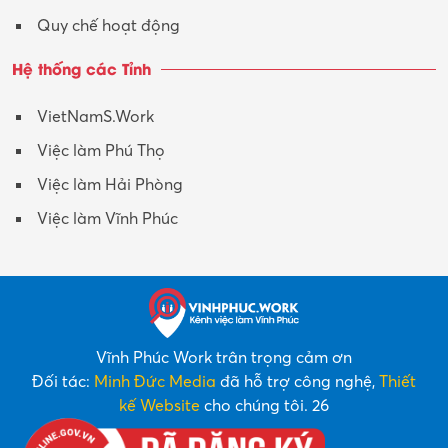
Quy chế hoạt động
Hệ thống các Tỉnh
VietNamS.Work
Việc làm Phú Thọ
Việc làm Hải Phòng
Việc làm Vĩnh Phúc
Vĩnh Phúc Work trân trọng cảm ơn
Đối tác:
Minh Đức Media
đã hỗ trợ công nghệ,
Thiết
kế Website
cho chúng tôi. 26