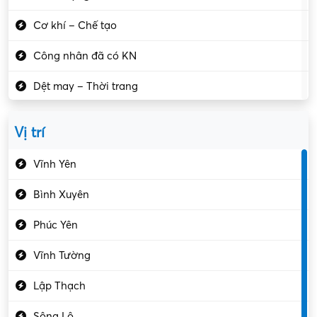
Cơ khí – Chế tạo
Công nhân đã có KN
Dệt may – Thời trang
Dịch vụ giải trí
Vị trí
Du lịch – Nhà hàng
Vĩnh Yên
Điện tử – Điện lạnh
Bình Xuyên
Điều hóa
Phúc Yên
Giáo dục – Sư phạm
Vĩnh Tường
Hành chính – VP
Lập Thạch
Hóa chất
Sông Lô