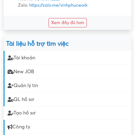
Zalo:
https://zalo.me/vinhphucwork
Xem đầy đủ hơn
Tài liệu hỗ trợ tìm việc
Tài khoản
New JOB
Quản lý tin
QL hồ sơ
Tạo hồ sơ
Công ty