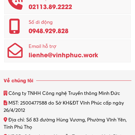
02113.89.2222
Promotion Girl (PG)
Quản lý – Giám đốc
Số di động
0948.929.828
Quản lý chất lượng – QC
Email hỗ trợ
Quản lý sản xuất
lienhe@vinhphuc.work
Quản trị kinh doanh
Sinh viên làm thêm
Về chúng tôi
Thiết kế
Công ty TNHH Công nghệ Truyền thông Minh Đức
Thiết kế đồ họa
MST: 2500477588 do Sở KH&ĐT Vĩnh Phúc cấp ngày
26/4/2012
Thiết kế nội thất
Địa chỉ: Số 83 đường Hùng Vương, Phường Vĩnh Yên,
Thợ máy – Ô tô – Xe máy
Tỉnh Phú Thọ