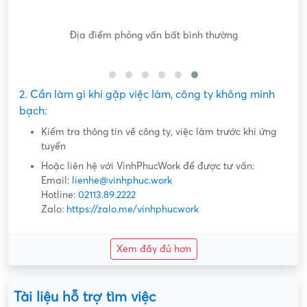
Nội dung mô tả công việc sơ sài, không đồng nhất với công
việc thực tế
2. Cần làm gì khi gặp việc làm, công ty không minh
bạch:
Kiểm tra thông tin về công ty, việc làm trước khi ứng
tuyển
Hoặc liên hệ với VinhPhucWork để được tư vấn:
Email:
lienhe@vinhphuc.work
Hotline:
02113.89.2222
Zalo:
https://zalo.me/vinhphucwork
Xem đầy đủ hơn
Tài liệu hỗ trợ tìm việc