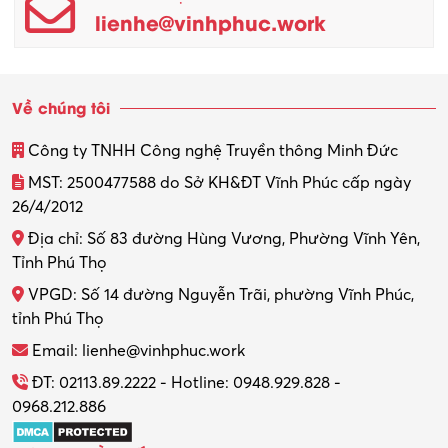
lienhe@vinhphuc.work
Quản trị kinh doanh
Sinh viên làm thêm
Về chúng tôi
Thiết kế
Công ty TNHH Công nghệ Truyền thông Minh Đức
Thiết kế đồ họa
MST: 2500477588 do Sở KH&ĐT Vĩnh Phúc cấp ngày
26/4/2012
Thiết kế nội thất
Địa chỉ: Số 83 đường Hùng Vương, Phường Vĩnh Yên,
Thợ máy – Ô tô – Xe máy
Tỉnh Phú Thọ
VPGD: Số 14 đường Nguyễn Trãi, phường Vĩnh Phúc,
Thực tập
tỉnh Phú Thọ
Thương mại điện tử
Email: lienhe@vinhphuc.work
Tổ chức sự kiện – Quà tặng
ĐT: 02113.89.2222 - Hotline: 0948.929.828 -
0968.212.886
Trợ lý