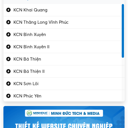
Gần Vĩnh Phúc
Kỹ sư điện
KCN Khai Quang
Kỹ thuật cao
KCN Thăng Long Vĩnh Phúc
Kỹ thuật mạng – IT
KCN Bình Xuyên
Làm bán thời gian
KCN Bình Xuyên II
Lao động phổ thông
KCN Bá Thiện
Lập trình – Phát triển
KCN Bá Thiện II
Luật – Công chứng
KCN Sơn Lôi
Marketing – PR
KCN Phúc Yên
Mỹ phẩm – Trang sức
Khu CN Đồng Sóc
Ngân hàng
KCN Chấn Hưng