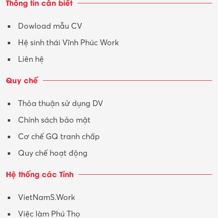
Thông tin cần biết
Tư vấn
Dowload mẫu CV
Tư vấn – Kiến trúc
Hệ sinh thái Vĩnh Phúc Work
Vận hành máy phay CNC
Liên hệ
Vận tải – Lái xe
Quy chế
Xây dựng
Thỏa thuận sử dụng DV
Xuất nhập khẩu
Chính sách bảo mật
Y tế-Dược
Cơ chế GQ tranh chấp
Quy chế hoạt động
Hệ thống các Tỉnh
VietNamS.Work
Việc làm Phú Thọ