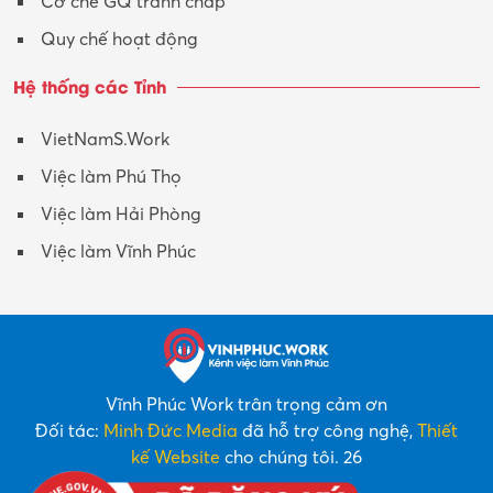
Cơ chế GQ tranh chấp
Quy chế hoạt động
Hệ thống các Tỉnh
VietNamS.Work
Việc làm Phú Thọ
Việc làm Hải Phòng
Việc làm Vĩnh Phúc
Vĩnh Phúc Work trân trọng cảm ơn
Đối tác:
Minh Đức Media
đã hỗ trợ công nghệ,
Thiết
kế Website
cho chúng tôi. 26