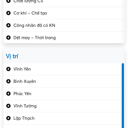
Chất lượng CS
Cơ khí – Chế tạo
Công nhân đã có KN
Dệt may – Thời trang
Dịch vụ giải trí
Vị trí
Du lịch – Nhà hàng
Vĩnh Yên
Điện tử – Điện lạnh
Bình Xuyên
Điều hóa
Phúc Yên
Giáo dục – Sư phạm
Vĩnh Tường
Hành chính – VP
Lập Thạch
Hóa chất