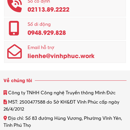
Số cố định
02113.89.2222
Promotion Girl (PG)
Quản lý – Giám đốc
Số di động
0948.929.828
Quản lý chất lượng – QC
Email hỗ trợ
Quản lý sản xuất
lienhe@vinhphuc.work
Quản trị kinh doanh
Sinh viên làm thêm
Về chúng tôi
Thiết kế
Công ty TNHH Công nghệ Truyền thông Minh Đức
Thiết kế đồ họa
MST: 2500477588 do Sở KH&ĐT Vĩnh Phúc cấp ngày
26/4/2012
Thiết kế nội thất
Địa chỉ: Số 83 đường Hùng Vương, Phường Vĩnh Yên,
Thợ máy – Ô tô – Xe máy
Tỉnh Phú Thọ