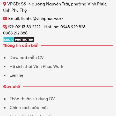
VPGD: Số 14 đường Nguyễn Trãi, phường Vĩnh Phúc,
Thực tập
tỉnh Phú Thọ
Thương mại điện tử
Email: lienhe@vinhphuc.work
Tổ chức sự kiện – Quà tặng
ĐT: 02113.89.2222 - Hotline: 0948.929.828 -
0968.212.886
Trợ lý
Thông tin cần biết
Tư vấn
Dowload mẫu CV
Tư vấn – Kiến trúc
Hệ sinh thái Vĩnh Phúc Work
Vận hành máy phay CNC
Liên hệ
Vận tải – Lái xe
Quy chế
Xây dựng
Thỏa thuận sử dụng DV
Xuất nhập khẩu
Chính sách bảo mật
Y tế-Dược