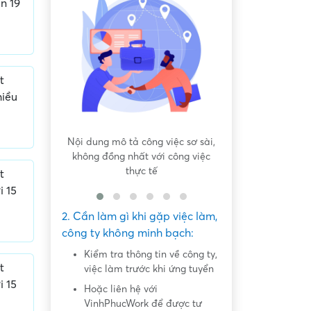
n 19
t
hiều
 bất bình
Nội dung mô tả công việc sơ sài,
Hứa hẹn "việc nh
không đồng nhất với công việc
dàng lấy ti
thực tế
t
i 15
2. Cần làm gì khi gặp việc làm,
công ty không minh bạch:
Kiểm tra thông tin về công ty,
t
việc làm trước khi ứng tuyển
i 15
Hoặc liên hệ với
VinhPhucWork để được tư