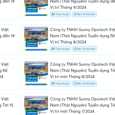
g đến 19
Nam (Thái Nguyên) Tuyển dụng đế
Vị trí Tháng 9/2024
Thỏa thuận
Đến 31/10/2024
 Việt
Công ty TNHH Sunny Opotech Việ
g đến 19
Nam (Thái Nguyên) Tuyển dụng N
Vị trí Tháng 8/2024
Thỏa thuận
Đến 31/01/2024
ấn, phí
Yêu cầu ký kết giấy tờ không rõ
Địa điểm phỏng vấn
ràng hoặc nộp giấy tờ gốc
thường
 Việt
Công ty TNHH Sunny Opotech Việ
g Kế
Nam (Thái Nguyên) Tuyển dụng Tớ
24
Vị trí mới Tháng 8/2024
Thỏa thuận
Đến 31/01/2024
 Việt
Công ty TNHH Sunny Opotech Việ
 Tới 15
Nam (Thái Nguyên) Tuyển dụng Tớ
Vị trí mới Tháng 7/2024