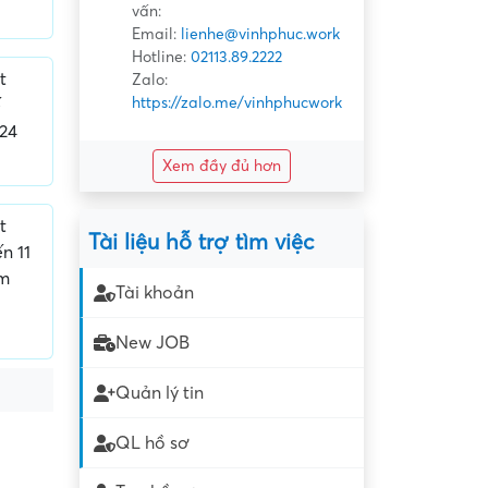
vấn:
Email:
lienhe@vinhphuc.work
Hotline:
02113.89.2222
t
Zalo:
https://zalo.me/vinhphucwork
ế
024
Xem đầy đủ hơn
t
Tài liệu hỗ trợ tìm việc
n 11
ăm
Tài khoản
New JOB
Quản lý tin
QL hồ sơ