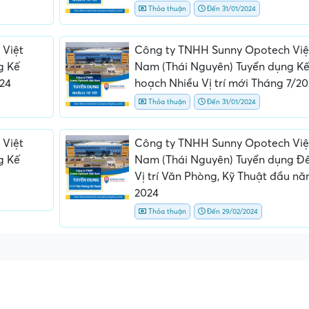
Thỏa thuận
Đến 31/01/2024
 Việt
Công ty TNHH Sunny Opotech Việ
g Kế
Nam (Thái Nguyên) Tuyển dụng K
024
hoạch Nhiều Vị trí mới Tháng 7/2
Thỏa thuận
Đến 31/01/2024
 Việt
Công ty TNHH Sunny Opotech Việ
g Kế
Nam (Thái Nguyên) Tuyển dụng Đế
Vị trí Văn Phòng, Kỹ Thuật đầu n
2024
Thỏa thuận
Đến 29/02/2024