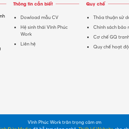
Thông tin cần biết
Quy chế
inh
Dowload mẫu CV
Thỏa thuận sử 
Hệ sinh thái Vĩnh Phúc
Chính sách bảo
Work
Cơ chế GQ tran
Liên hệ
Quy chế hoạt đ
g
Vĩnh Phúc Work trân trọng cảm ơn