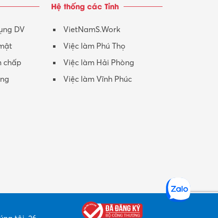
Hệ thống các Tỉnh
Nhân viên CSKH
Phục vụ khác
dụng DV
VietNamS.Work
 mật
Việc làm Phú Thọ
Promotion Girl (PG)
h chấp
Việc làm Hải Phòng
Quản lý – Giám đốc
ộng
Việc làm Vĩnh Phúc
Quản lý chất lượng – QC
Quản lý sản xuất
Quản trị kinh doanh
Sinh viên làm thêm
Thiết kế
Thiết kế đồ họa
Thiết kế nội thất