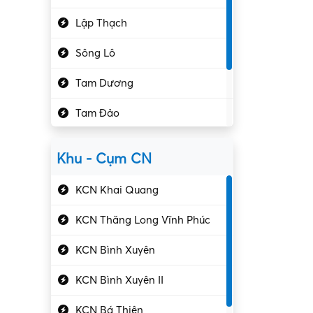
Hành chính – VP
Lập Thạch
Hóa chất
Sông Lô
Kế toán – Kiểm toán
Tam Dương
Kho vận – Thủ quỹ
Tam Đảo
Kiểm soát chất lượng
Yên Lạc
Kỹ sư cơ khí
Khu - Cụm CN
Gần Vĩnh Phúc
Kỹ sư điện
KCN Khai Quang
Kỹ thuật cao
KCN Thăng Long Vĩnh Phúc
Kỹ thuật mạng – IT
KCN Bình Xuyên
Làm bán thời gian
KCN Bình Xuyên II
Lao động phổ thông
KCN Bá Thiện