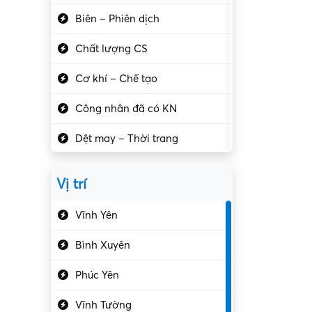
Biên – Phiên dịch
Chất lượng CS
Cơ khí – Chế tạo
Công nhân đã có KN
Dệt may – Thời trang
Dịch vụ giải trí
Vị trí
Du lịch – Nhà hàng
Vĩnh Yên
Điện tử – Điện lạnh
Bình Xuyên
Điều hóa
Phúc Yên
Giáo dục – Sư phạm
Vĩnh Tường