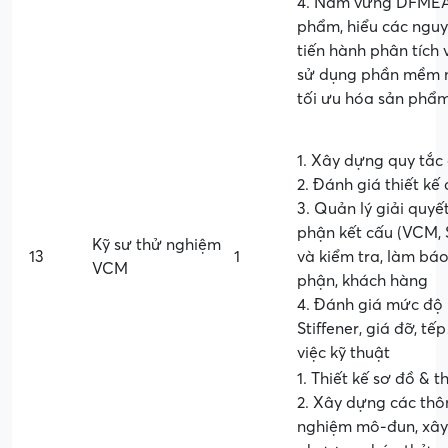
4. Nắm vững DFMEA, 
phẩm, hiểu các nguyê
tiến hành phân tích
sử dụng phần mềm 
tối ưu hóa sản phẩm
1. Xây dựng quy tắc 
2. Đánh giá thiết k
3. Quản lý giải quyế
phận kết cấu (VCM, S
Kỹ sư thử nghiệm
13
1
và kiểm tra, làm bá
VCM
phận, khách hàng
4. Đánh giá mức độ 
Stiffener, giá đỡ, t
việc kỹ thuật
1. Thiết kế sơ đồ & t
2. Xây dựng các thô
nghiệm mô-đun, xây 