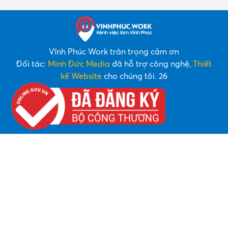
Vĩnh Phúc Work trân trọng cảm ơn
Đối tác:
Minh Đức Media
đã hỗ trợ công nghệ,
Thiết
kế Website
cho chúng tôi. 26