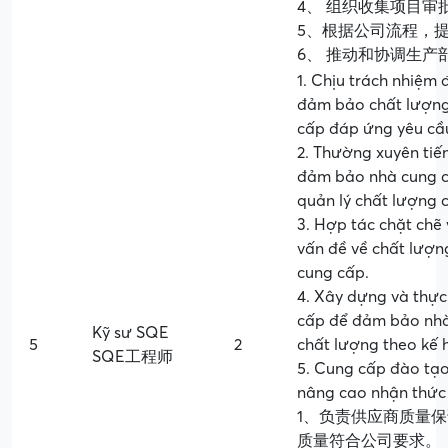
4、 组织收集项目审
5、根据公司流程，
6、 推动和协调生产
1. Chịu trách nhiệm
đảm bảo chất lượng 
cấp đáp ứng yêu cầu
2. Thường xuyên tiế
đảm bảo nhà cung c
quản lý chất lượng 
3. Hợp tác chặt chẽ 
vấn đề về chất lượn
cung cấp.
4. Xây dựng và thực
cấp để đảm bảo nhà 
Kỹ sư SQE
5
2
chất lượng theo kế 
SQE工程师
5. Cung cấp đào tạo
nâng cao nhận thức 
1、负责供应商质量
质量符合公司要求。