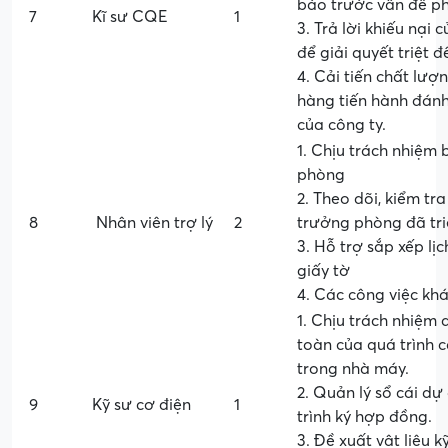
báo trước vấn đề phá
7
Kĩ sư CQE
1
3. Trả lời khiếu nại 
để giải quyết triệt 
4. Cải tiến chất lư
hàng tiến hành đánh
của công ty.
1. Chịu trách nhiệm 
phòng
2. Theo dõi, kiểm tr
8
Nhân viên trợ lý
2
trưởng phòng đã tri
3. Hỗ trợ sắp xếp lị
giấy tờ
4. Các công việc kh
1. Chịu trách nhiệm 
toàn của quá trình 
trong nhà máy.
2. Quản lý sổ cái dự
9
Kỹ sư cơ điện
1
trình ký hợp đồng.
3. Đề xuất vật liệu 