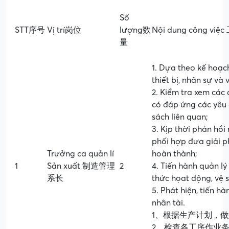
Số
STT序号
Vị trí岗位
lượng数
Nội dung công vi
量
1. Dựa theo kế hoạc
thiết bị, nhân sự và v
2. Kiểm tra xem các 
có đáp ứng các yêu 
sách liên quan;
3. Kịp thời phản hồi 
phối hợp đưa giải ph
Trưởng ca quản lí
hoàn thành;
1
Sản xuất 制造管理
2
4. Tiến hành quản l
系长
thức họat động, vệ s
5. Phát hiện, tiến h
nhân tài.
1、根据生产计划，
2、检查各工序作业