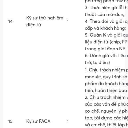
phương pháp thử ngh
3. Thực hiện gỡ lỗi 
thuật của mô-đun;
Kỹ sư thử nghiệm
14
1
4. Theo dõi và giải 
điện tử
cấp và khách hàng;
5. Quản lý và giải q
liệu điện tử (chip, FP
trong giai đoạn NPI
6. Đánh giá vật liệu 
trở, tụ điện,)
1. Chịu trách nhiệm 
module, quy trình s
phẩm do khách hàng 
tiến, hoàn thiện bá
2. Chịu trách nhiệm
của các vấn đề phức
cơ chế, nguyên lý ph
tạp, tái dựng các hi
15
Kỹ sư FACA
1
và cơ chế, thiết lập