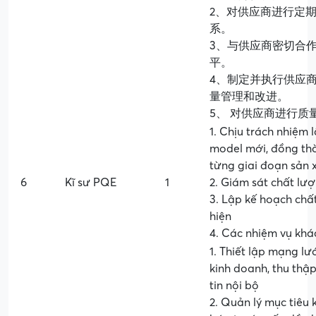
2、对供应商进行定
系。
3、与供应商密切合
平。
4、制定并执行供应
量管理和改进。
5、 对供应商进行
1. Chịu trách nhiệm
model mới, đồng thờ
từng giai đoạn sản
6
Kĩ sư PQE
1
2. Giám sát chất lư
3. Lập kế hoạch chấ
hiện
4. Các nhiệm vụ khá
1. Thiết lập mạng lư
kinh doanh, thu thập
tin nội bộ
2. Quản lý mục tiêu