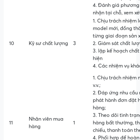
4. Đánh giá phương á
nhận tại chỗ, xem xé
1. Chịu trách nhiệm
model mới, đồng thờ
từng giai đoạn sản
10
Kỹ sư chất lượng
3
2. Giám sát chất lư
3. lập kế hoạch chấ
hiện
4. Các nhiệm vụ khá
1. Chịu trách nhiệm 
v.v.;
2. Đáp ứng nhu cầu 
phát hành đơn đặt h
hàng;
3. Theo dõi tình trạ
Nhân viên mua
11
1
hàng bất thường, th
hàng
chiếu, thanh toán th
4. Phối hợp để hoàn