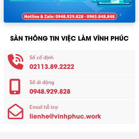
SÀN THÔNG TIN VIỆC LÀM VĨNH PHÚC
Số cố định
02113.89.2222
Số di động
0948.929.828
Email hỗ trợ
lienhe@vinhphuc.work