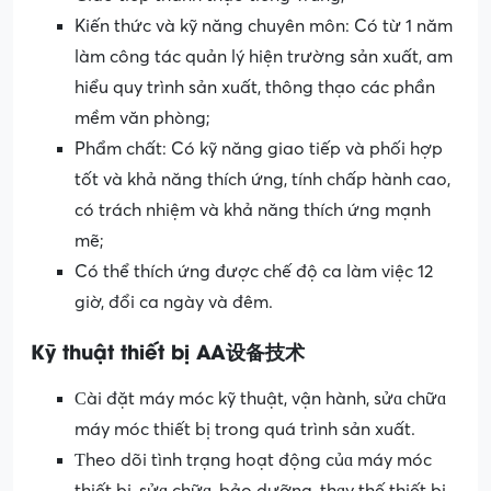
Kiến thức và kỹ năng chuyên môn: Có từ 1 năm
làm công tác quản lý hiện trường sản xuất, am
hiểu quy trình sản xuất, thông thạo các phần
mềm văn phòng;
Phẩm chất: Có kỹ năng giao tiếp và phối hợp
tốt và khả năng thích ứng, tính chấp hành cao,
có trách nhiệm và khả năng thích ứng mạnh
mẽ;
Có thể thích ứng được chế độ ca làm việc 12
giờ, đổi ca ngày và đêm.
Kỹ thuật thiết bị AA设备技术
Ϲài đặt máy móc kỹ thuật, vận hành, sửɑ chữɑ
máy móc thiết bị trong quá trình sản xuất.
Ƭheo dõi tình trạng hoạt động củɑ máy móc
thiết bị, sửɑ chữɑ, bảo dưỡng, thɑy thế thiết bị