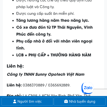
Được hưởng các chế độ theo quy định của
pháp luật và Công ty.
Được cung cấp suất ăn miễn phí.
Tăng lương hàng năm theo năng lực.
Có xe đưa đón từ TP Thái Nguyên, Vĩnh
Phúc đến công ty.
Phụ cấp nhà ở đối với nhân viên ngoại
tỉnh.
LCB + PHỤ CẤP + THƯỞNG HÀNG NĂM
Liên hệ:
Công ty TNHH Sunny Opotech Việt Nam
Liên hệ:
0388370889 / 0365692889.
Địa chỉ:
Lô CN15-1, KCN Yên Bình, Phổ Yên, Thái
Người tìm việc
Nhà tuyển dụng
Nguyên