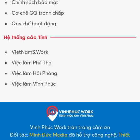
Chính sách bảo mật
Y tế-Dược
Cơ chế GQ tranh chấp
Quy chế hoạt động
Hệ thống các Tỉnh
VietNamS.Work
Việc làm Phú Thọ
Việc làm Hải Phòng
Việc làm Vĩnh Phúc
Vĩnh Phúc Work trân trọng cảm ơn
Đối tác:
Minh Đức Media
đã hỗ trợ công nghệ,
Thiết