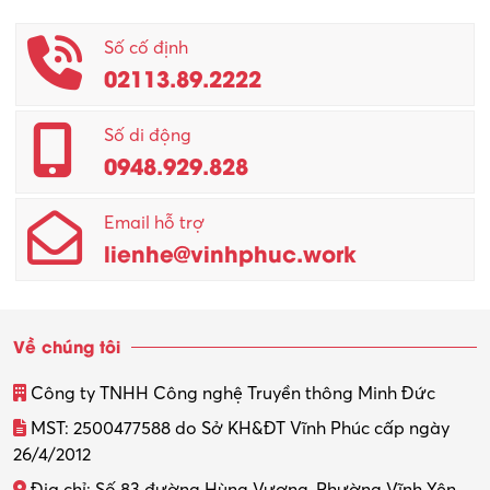
Phục vụ khác
Số cố định
02113.89.2222
Promotion Girl (PG)
Quản lý – Giám đốc
Số di động
0948.929.828
Quản lý chất lượng – QC
Email hỗ trợ
Quản lý sản xuất
lienhe@vinhphuc.work
Quản trị kinh doanh
Sinh viên làm thêm
Về chúng tôi
Thiết kế
Công ty TNHH Công nghệ Truyền thông Minh Đức
Thiết kế đồ họa
MST: 2500477588 do Sở KH&ĐT Vĩnh Phúc cấp ngày
26/4/2012
Thiết kế nội thất