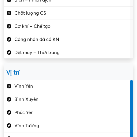
Biên – Phiên dịch
Chất lượng CS
Cơ khí – Chế tạo
Công nhân đã có KN
Dệt may – Thời trang
Dịch vụ giải trí
Vị trí
Du lịch – Nhà hàng
Vĩnh Yên
Điện tử – Điện lạnh
Bình Xuyên
Điều hóa
Phúc Yên
Giáo dục – Sư phạm
Vĩnh Tường
Hành chính – VP