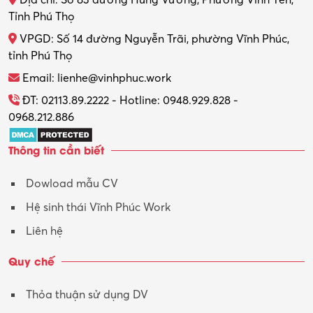
Địa chỉ: Số 83 đường Hùng Vương, Phường Vĩnh Yên,
Thợ máy – Ô tô – Xe máy
Tỉnh Phú Thọ
VPGD: Số 14 đường Nguyễn Trãi, phường Vĩnh Phúc,
Thực tập
tỉnh Phú Thọ
Thương mại điện tử
Email: lienhe@vinhphuc.work
Tổ chức sự kiện – Quà tặng
ĐT: 02113.89.2222 - Hotline: 0948.929.828 -
0968.212.886
Trợ lý
Thông tin cần biết
Tư vấn
Dowload mẫu CV
Tư vấn – Kiến trúc
Hệ sinh thái Vĩnh Phúc Work
Vận hành máy phay CNC
Liên hệ
Vận tải – Lái xe
Quy chế
Xây dựng
Thỏa thuận sử dụng DV
Xuất nhập khẩu