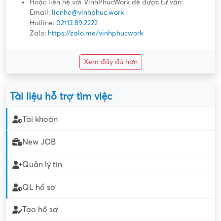
Hoặc liên hệ với VinhPhucWork để được tư vấn:
Email:
lienhe@vinhphuc.work
Hotline:
02113.89.2222
Zalo:
https://zalo.me/vinhphucwork
Xem đầy đủ hơn
Tài liệu hỗ trợ tìm việc
Tài khoản
New JOB
Quản lý tin
QL hồ sơ
Tạo hồ sơ