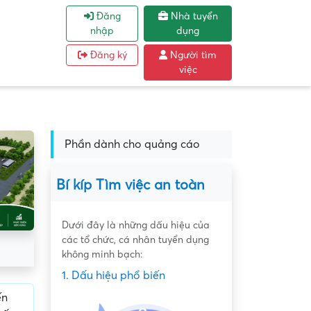
Đăng
Nhà tuyển
nhập
dụng
Đăng ký
Người tìm
việc
Phần dành cho quảng cáo
Bí kíp Tìm việc an toàn
Dưới đây là những dấu hiệu của
các tổ chức, cá nhân tuyển dụng
không minh bạch:
1. Dấu hiệu phổ biến
ến