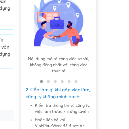
vấn
 dụng
ến
ư vấn
 dụng
 bất bình
Nội dung mô tả công việc sơ sài,
Hứa hẹn "việc nh
không đồng nhất với công việc
dàng lấy ti
thực tế
2. Cần làm gì khi gặp việc làm,
công ty không minh bạch:
Kiểm tra thông tin về công ty,
việc làm trước khi ứng tuyển
Hoặc liên hệ với
VinhPhucWork để được tư