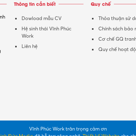
Thông tin cần biết
Quy chế
inh
Dowload mẫu CV
Thỏa thuận sử 
Hệ sinh thái Vĩnh Phúc
Chính sách bảo
Work
Cơ chế GQ tran
Liên hệ
Quy chế hoạt đ
g
Vĩnh Phúc Work trân trọng cảm ơn