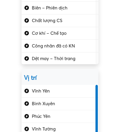
Biên – Phiên dịch
Chất lượng CS
Cơ khí – Chế tạo
Công nhân đã có KN
Dệt may – Thời trang
Dịch vụ giải trí
Vị trí
Du lịch – Nhà hàng
Vĩnh Yên
Điện tử – Điện lạnh
Bình Xuyên
Điều hóa
Phúc Yên
Giáo dục – Sư phạm
Vĩnh Tường