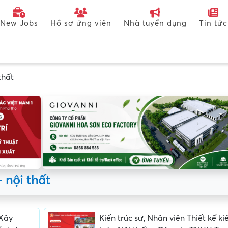
New Jobs
Hồ sơ ứng viên
Nhà tuyển dụng
Tin tức
thất
– nội thất
 Xây
Kiến trúc sư, Nhân viên Thiết kế ki