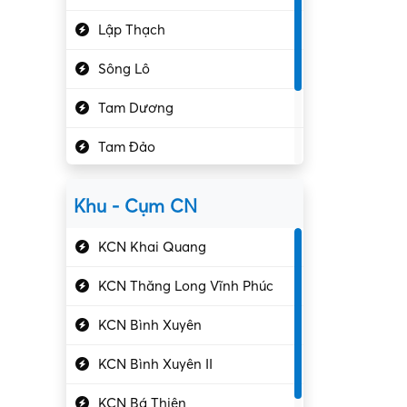
Hành chính – VP
Lập Thạch
Hóa chất
Sông Lô
Kế toán – Kiểm toán
Tam Dương
Kho vận – Thủ quỹ
Tam Đảo
Kiểm soát chất lượng
Yên Lạc
Kỹ sư cơ khí
Khu - Cụm CN
Gần Vĩnh Phúc
Kỹ sư điện
KCN Khai Quang
Kỹ thuật cao
KCN Thăng Long Vĩnh Phúc
Kỹ thuật mạng – IT
KCN Bình Xuyên
Làm bán thời gian
KCN Bình Xuyên II
Lao động phổ thông
KCN Bá Thiện