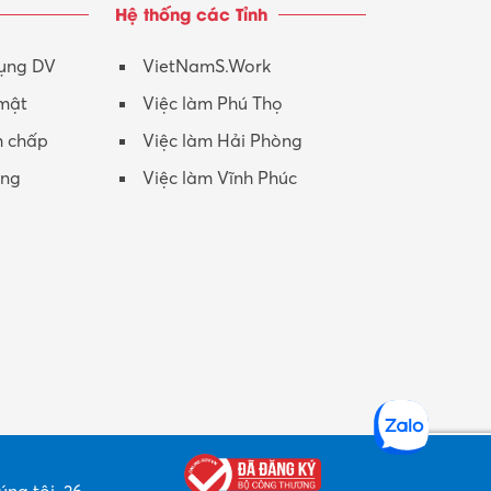
Hệ thống các Tỉnh
Nhân viên CSKH
Phục vụ khác
dụng DV
VietNamS.Work
 mật
Việc làm Phú Thọ
Promotion Girl (PG)
h chấp
Việc làm Hải Phòng
Quản lý – Giám đốc
ộng
Việc làm Vĩnh Phúc
Quản lý chất lượng – QC
Quản lý sản xuất
Quản trị kinh doanh
Sinh viên làm thêm
Thiết kế
Thiết kế đồ họa
Thiết kế nội thất