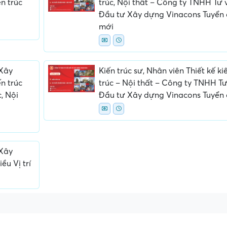
n trúc
trúc, Nội thất – Công ty TNHH Tư 
Đầu tư Xây dựng Vinacons Tuyển
mới
 Xây
Kiến trúc sư, Nhân viên Thiết kế ki
n trúc
trúc – Nội thất – Công ty TNHH T
c, Nội
Đầu tư Xây dựng Vinacons Tuyển
ấn, phí
Yêu cầu ký kết giấy tờ không rõ
Địa điểm phỏng vấn
ràng hoặc nộp giấy tờ gốc
thường
 Xây
u Vị trí