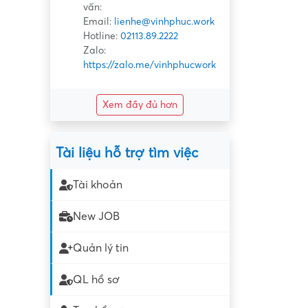
vấn:
Email:
lienhe@vinhphuc.work
Hotline:
02113.89.2222
Zalo:
https://zalo.me/vinhphucwork
Xem đầy đủ hơn
Tài liệu hỗ trợ tìm việc
Tài khoản
New JOB
Quản lý tin
QL hồ sơ