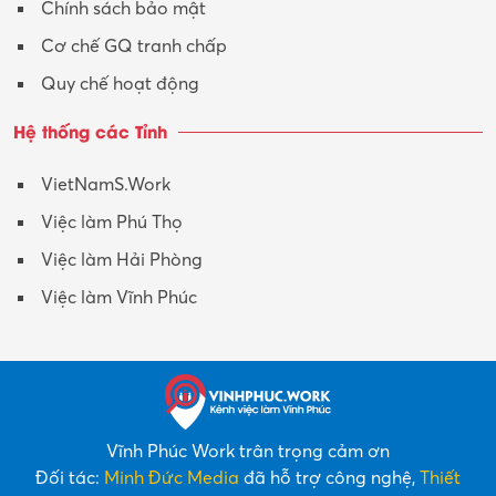
Chính sách bảo mật
Y tế-Dược
Cơ chế GQ tranh chấp
Quy chế hoạt động
Hệ thống các Tỉnh
VietNamS.Work
Việc làm Phú Thọ
Việc làm Hải Phòng
Việc làm Vĩnh Phúc
Vĩnh Phúc Work trân trọng cảm ơn
Đối tác:
Minh Đức Media
đã hỗ trợ công nghệ,
Thiết