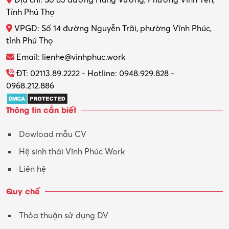
Địa chỉ: Số 83 đường Hùng Vương, Phường Vĩnh Yên,
Thợ máy – Ô tô – Xe máy
Tỉnh Phú Thọ
VPGD: Số 14 đường Nguyễn Trãi, phường Vĩnh Phúc,
Thực tập
tỉnh Phú Thọ
Thương mại điện tử
Email: lienhe@vinhphuc.work
Tổ chức sự kiện – Quà tặng
ĐT: 02113.89.2222 - Hotline: 0948.929.828 -
0968.212.886
Trợ lý
Thông tin cần biết
Tư vấn
Dowload mẫu CV
Tư vấn – Kiến trúc
Hệ sinh thái Vĩnh Phúc Work
Vận hành máy phay CNC
Liên hệ
Vận tải – Lái xe
Quy chế
Xây dựng
Thỏa thuận sử dụng DV
Xuất nhập khẩu