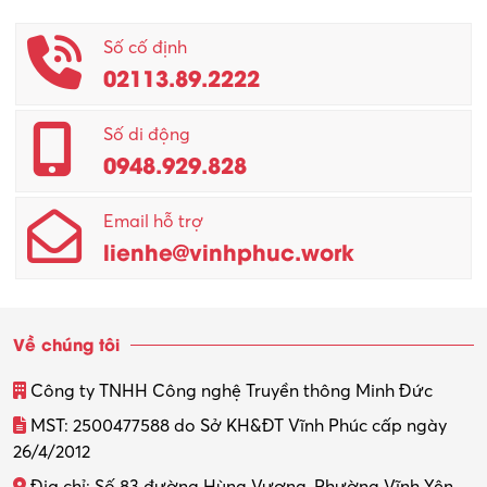
Phục vụ khác
Số cố định
02113.89.2222
Promotion Girl (PG)
Quản lý – Giám đốc
Số di động
0948.929.828
Quản lý chất lượng – QC
Email hỗ trợ
Quản lý sản xuất
lienhe@vinhphuc.work
Quản trị kinh doanh
Sinh viên làm thêm
Về chúng tôi
Thiết kế
Công ty TNHH Công nghệ Truyền thông Minh Đức
Thiết kế đồ họa
MST: 2500477588 do Sở KH&ĐT Vĩnh Phúc cấp ngày
26/4/2012
Thiết kế nội thất