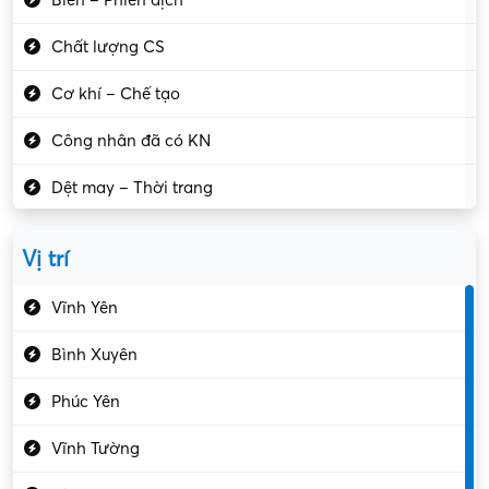
Biên – Phiên dịch
Chất lượng CS
Cơ khí – Chế tạo
Công nhân đã có KN
Dệt may – Thời trang
Dịch vụ giải trí
Vị trí
Du lịch – Nhà hàng
Vĩnh Yên
Điện tử – Điện lạnh
Bình Xuyên
Điều hóa
Phúc Yên
Giáo dục – Sư phạm
Vĩnh Tường
Hành chính – VP