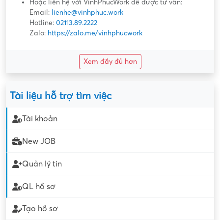
Hoặc liên hệ với VinhPhucWork để được tư vấn:
Email:
lienhe@vinhphuc.work
Hotline:
02113.89.2222
Zalo:
https://zalo.me/vinhphucwork
Xem đầy đủ hơn
Tài liệu hỗ trợ tìm việc
Tài khoản
New JOB
Quản lý tin
QL hồ sơ
Tạo hồ sơ