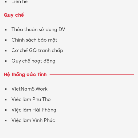
Liên hệ
Vận tải – Lái xe
Quy chế
Xây dựng
Thỏa thuận sử dụng DV
Xuất nhập khẩu
Chính sách bảo mật
Y tế-Dược
Cơ chế GQ tranh chấp
Quy chế hoạt động
Hệ thống các Tỉnh
VietNamS.Work
Việc làm Phú Thọ
Việc làm Hải Phòng
Việc làm Vĩnh Phúc