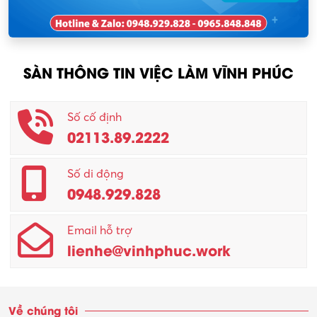
Nhân viên thu mua
KCN Tam Dương
Nông – Lâm nghiệp
SÀN THÔNG TIN VIỆC LÀM VĨNH PHÚC
Nhân viên CSKH
Phục vụ khác
Số cố định
02113.89.2222
Promotion Girl (PG)
Quản lý – Giám đốc
Số di động
0948.929.828
Quản lý chất lượng – QC
Email hỗ trợ
Quản lý sản xuất
lienhe@vinhphuc.work
Quản trị kinh doanh
Sinh viên làm thêm
Về chúng tôi