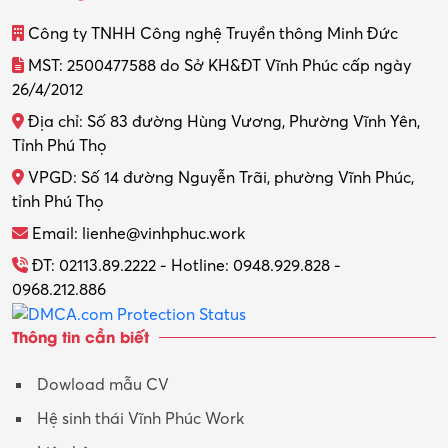
Thiết kế
Công ty TNHH Công nghệ Truyền thông Minh Đức
Thiết kế đồ họa
MST: 2500477588 do Sở KH&ĐT Vĩnh Phúc cấp ngày
26/4/2012
Thiết kế nội thất
Địa chỉ: Số 83 đường Hùng Vương, Phường Vĩnh Yên,
Thợ máy – Ô tô – Xe máy
Tỉnh Phú Thọ
VPGD: Số 14 đường Nguyễn Trãi, phường Vĩnh Phúc,
Thực tập
tỉnh Phú Thọ
Thương mại điện tử
Email: lienhe@vinhphuc.work
Tổ chức sự kiện – Quà tặng
ĐT: 02113.89.2222 - Hotline: 0948.929.828 -
0968.212.886
Trợ lý
Thông tin cần biết
Tư vấn
Dowload mẫu CV
Tư vấn – Kiến trúc
Hệ sinh thái Vĩnh Phúc Work
Vận hành máy phay CNC