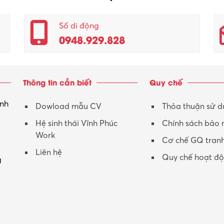
Số di động
0948.929.828
Thông tin cần biết
Quy chế
inh
Dowload mẫu CV
Thỏa thuận sử 
Hệ sinh thái Vĩnh Phúc
Chính sách bảo
Work
Cơ chế GQ tran
Liên hệ
Quy chế hoạt đ
g