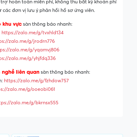
trợ hoàn toàn miễn phí, không thu bất kỳ khoản phí
các đơn vị lưu ý phản hồi hồ sơ ứng viên.
o khu vực
sàn thông báo nhanh:
:
https://zalo.me/g/tvxhld134
ps://zalo.me/g/jrodrn776
tps://zalo.me/g/yqamvj806
ps://zalo.me/g/yhjfdq336
 nghề liên quan
sàn thông báo nhanh:
n:
https://zalo.me/g/fzhdow757
ps://zalo.me/g/ooeobi061
tps://zalo.me/g/bkrnsx555