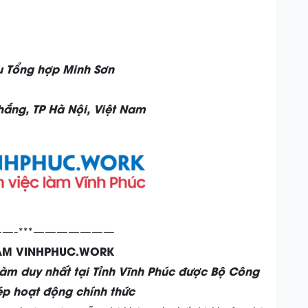
ụ Tổng hợp Minh Sơn
Thắng, TP Hà Nội, Việt Nam
—-***———————
LÀM VINHPHUC.WORK
làm duy nhất tại Tỉnh Vĩnh Phúc được Bộ Công
p hoạt động chính thức