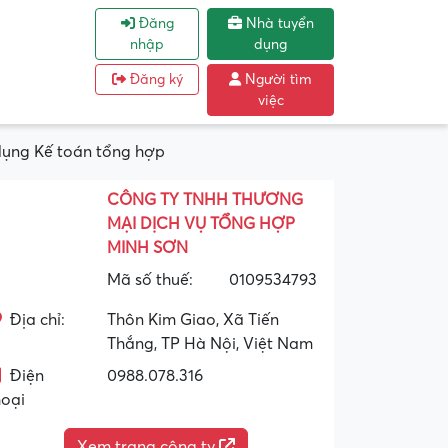
Đăng
Nhà tuyển
nhập
dụng
Đăng ký
Người tìm
việc
dụng Kế toán tổng hợp
CÔNG TY TNHH THƯƠNG
MẠI DỊCH VỤ TỔNG HỢP
MINH SƠN
Mã số thuế:
0109534793
Địa chỉ:
Thôn Kim Giao, Xã Tiến
Thắng, TP Hà Nội, Việt Nam
Điện
0988.078.316
hoại
Xem trang công ty