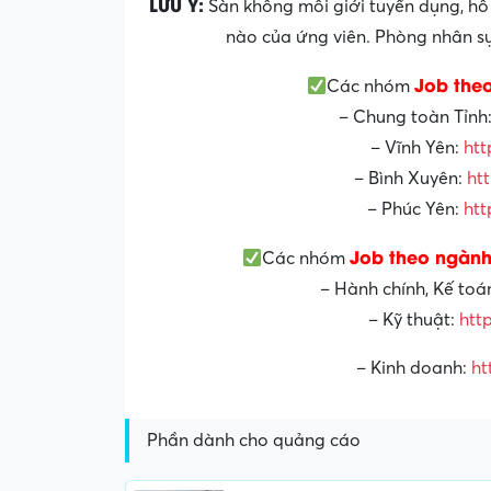
LƯU Ý:
Sàn không môi giới tuyển dụng, hỗ 
nào của ứng viên. Phòng nhân sự 
Job the
Các nhóm
– Chung toàn Tỉnh
– Vĩnh Yên:
htt
– Bình Xuyên:
ht
– Phúc Yên:
htt
Job theo ngành
Các nhóm
– Hành chính, Kế toá
– Kỹ thuật:
htt
– Kinh doanh:
ht
Phần dành cho quảng cáo