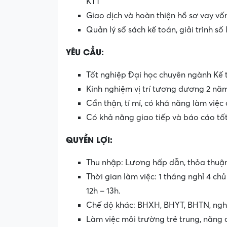
KTT
Giao dịch và hoàn thiện hồ sơ vay v
Quản lý sổ sách kế toán, giải trình số l
YÊU CẦU:
Tốt nghiệp Đại học chuyên ngành Kế t
Kinh nghiệm vị trí tương đương 2 nă
Cẩn thận, tỉ mỉ, có khả năng làm việc
Có khả năng giao tiếp và báo cáo tốt
QUYỀN LỢI:
Thu nhập: Lương hấp dẫn, thỏa thuận
Thời gian làm việc: 1 tháng nghỉ 4 ch
12h – 13h.
Chế độ khác: BHXH, BHYT, BHTN, nghỉ 
Làm việc môi trường trẻ trung, năng