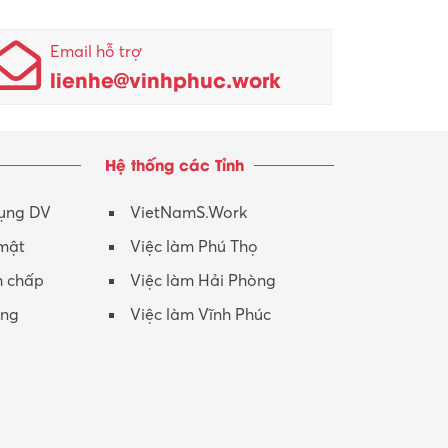
Email hỗ trợ
lienhe@vinhphuc.work
Hệ thống các Tỉnh
dụng DV
VietNamS.Work
 mật
Việc làm Phú Thọ
h chấp
Việc làm Hải Phòng
ộng
Việc làm Vĩnh Phúc