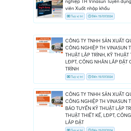
nghiệp TH Vinasun Tuyển dụn
viên Xuất nhập khẩu
Tuỳ vị trí
Đến 15/07/2024
CÔNG TY TNHH SẢN XUẤT Q
CÔNG NGHIỆP TH VINASUN 
THUẬT LẬP TRÌNH, KỸ THUẬT 
Yêu cầu nộp phí phỏng v
LĐPT, CÔNG NHÂN LẮP ĐẶT
giữ chỗ...
TRÌNH
Tuỳ vị trí
Đến 15/07/2024
CÔNG TY TNHH SẢN XUẤT Q
CÔNG NGHIỆP TH VINASUN
BÁO TUYỂN KỸ THUẬT LẬP TR
THUẬT THIẾT KẾ, LĐPT, CÔN
LẮP ĐẶT
Tuỳ vị trí
Đến 15/07/2024