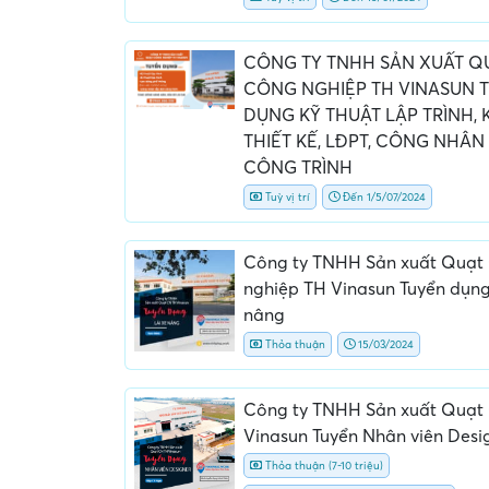
CÔNG TY TNHH SẢN XUẤT Q
CÔNG NGHIỆP TH VINASUN 
DỤNG KỸ THUẬT LẬP TRÌNH, 
THIẾT KẾ, LĐPT, CÔNG NHÂN
CÔNG TRÌNH
Tuỳ vị trí
Đến 1/5/07/2024
Công ty TNHH Sản xuất Quạt
nghiệp TH Vinasun Tuyển dụng
nâng
Thỏa thuận
15/03/2024
Công ty TNHH Sản xuất Quạt
Vinasun Tuyển Nhân viên Desi
Thỏa thuận (7-10 triệu)