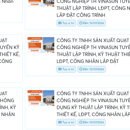
g Nhân
CÔNG NGHIỆP TH VINASUN TUY
THUẬT LẬP TRÌNH, LĐPT, CÔNG 
LẮP ĐẶT CÔNG TRÌNH
Tuỳ vị trí
Đến 15/07/2024
UẠT
CÔNG TY TNHH SẢN XUẤT QUẠT
TUYỂN KỸ
CÔNG NGHIỆP TH VINASUN TUY
THIẾT KẾ,
THUẬT LẬP TRÌNH, KỸ THUẬT THIẾ
ấn, phí
Yêu cầu ký kết giấy tờ không rõ
Địa điểm phỏng vấn
 CÔNG
LĐPT, CÔNG NHÂN LẮP ĐẶT
ràng hoặc nộp giấy tờ gốc
thường
Tuỳ vị trí
Đến 15/07/2024
UẠT
CÔNG TY TNHH SẢN XUẤT QUẠT
 THÔNG
CÔNG NGHIỆP TH VINASUN TUY
ÌNH, KỸ
DỤNG KỸ THUẬT LẬP TRÌNH, KỸ 
G NHÂN
THIẾT KẾ, LĐPT, CÔNG NHÂN LẮ
Tuỳ vị trí
Đến 15/07/2024