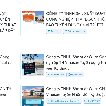
UẠT
CÔNG TY TNHH SẢN XUẤT QUẠT
TUYỂN
CÔNG NGHIỆP TH VINASUN TH
KỸ THUẬT
BÁO TUYỂN DỤNG 04 VỊ TRÍ TỐT
 LẮP ĐẶT
Tuỳ vị trí
Đến 1/5/07/2024
 Công
Công ty TNHH Sản xuất Quạt Cô
 Lái xe
nghiệp TH Vinasun Tuyển dụng N
viên Kỹ thuật
Thỏa thuận
15/05/2023
 CN TH
Công ty TNHH Sản xuất Quạt CN
gner
Vinasun Tuyển Nhân viên Kỹ thuật
Thỏa thuận khi phỏng vấn
09/07/2022