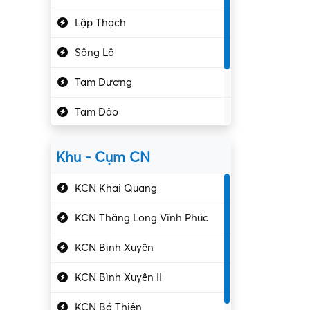
Hành chính – VP
Lập Thạch
Hóa chất
Sông Lô
Kế toán – Kiểm toán
Tam Dương
Kho vận – Thủ quỹ
Tam Đảo
Kiểm soát chất lượng
Yên Lạc
Kỹ sư cơ khí
Khu - Cụm CN
Gần Vĩnh Phúc
Kỹ sư điện
KCN Khai Quang
Kỹ thuật cao
KCN Thăng Long Vĩnh Phúc
Kỹ thuật mạng – IT
KCN Bình Xuyên
Làm bán thời gian
KCN Bình Xuyên II
Lao động phổ thông
KCN Bá Thiện