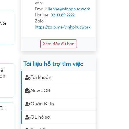
vấn:
Email:
lienhe@vinhphuc.work
Hotline:
02113.89.2222
Zalo:
ÔNG
https://zalo.me/vinhphucwork
Xem đầy đủ hơn
Tài liệu hỗ trợ tìm việc
ng
hân
Tài khoản
New JOB
Quản lý tin
 TH
QL hồ sơ