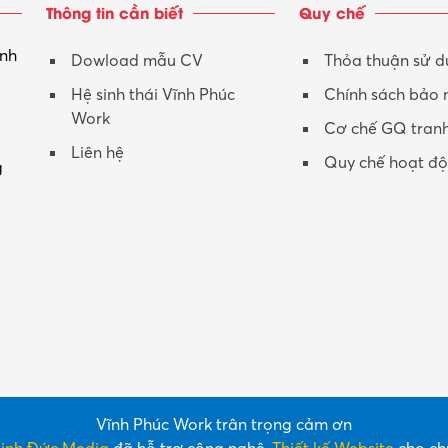
Thông tin cần biết
Quy chế
inh
Dowload mẫu CV
Thỏa thuận sử 
Hệ sinh thái Vĩnh Phúc
Chính sách bảo
Work
Cơ chế GQ tran
Liên hệ
Quy chế hoạt đ
g
Vĩnh Phúc Work trân trọng cảm ơn