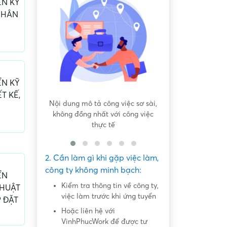
ỂN KỸ
NHÂN
ỂN KỸ
T KẾ,
 bất bình
Nội dung mô tả công việc sơ sài,
Hứa hẹn "việc nh
không đồng nhất với công việc
dàng lấy ti
thực tế
2. Cần làm gì khi gặp việc làm,
công ty không minh bạch:
ỂN
Kiểm tra thông tin về công ty,
THUẬT
việc làm trước khi ứng tuyển
P ĐẶT
Hoặc liên hệ với
VinhPhucWork để được tư