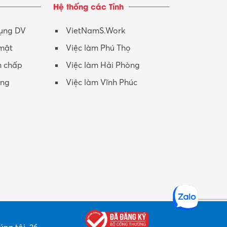
Hệ thống các Tỉnh
Nhân viên CSKH
Phục vụ khác
dụng DV
VietNamS.Work
 mật
Việc làm Phú Thọ
Promotion Girl (PG)
h chấp
Việc làm Hải Phòng
Quản lý – Giám đốc
ộng
Việc làm Vĩnh Phúc
Quản lý chất lượng – QC
Quản lý sản xuất
Quản trị kinh doanh
Sinh viên làm thêm
Thiết kế
Thiết kế đồ họa
Thiết kế nội thất