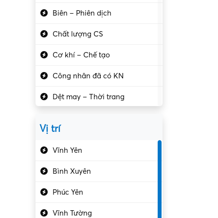
Biên – Phiên dịch
Chất lượng CS
Cơ khí – Chế tạo
Công nhân đã có KN
Dệt may – Thời trang
Dịch vụ giải trí
Vị trí
Du lịch – Nhà hàng
Vĩnh Yên
Điện tử – Điện lạnh
Bình Xuyên
Điều hóa
Phúc Yên
Giáo dục – Sư phạm
Vĩnh Tường