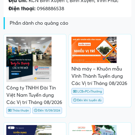
KCN Bình Xuyên 1, Bình Xuyên, Vĩnh Phúc
Điện thoại:
0968886538
Phần dành cho quảng cáo
Nhà máy – Khuôn mẫu
Vĩnh Thành Tuyển dụng
Các Vị trí Tháng 08/2026
Công ty TNHH Đài Tín
LCB+PC+Thưởng
Việt Nam Tuyển dụng
Đến khi tuyển đủ
Các Vị trí Tháng 08/2026
Thỏa thuận
Đến 15/09/2024