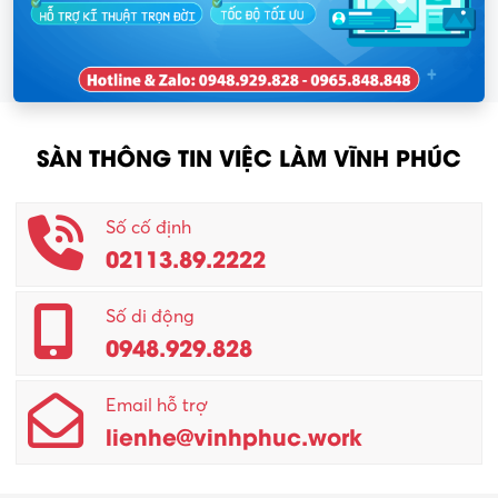
SÀN THÔNG TIN VIỆC LÀM VĨNH PHÚC
Số cố định
02113.89.2222
Số di động
0948.929.828
Email hỗ trợ
lienhe@vinhphuc.work