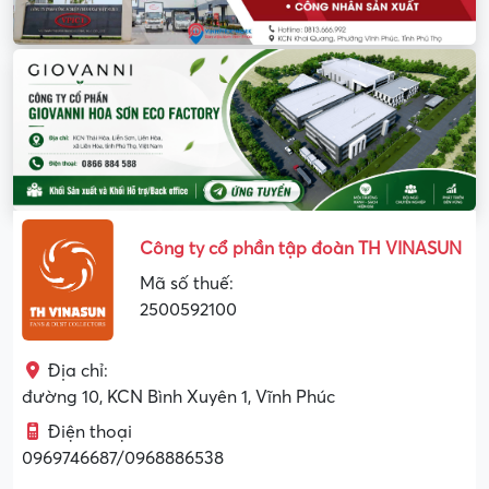
Công ty cổ phần tập đoàn TH VINASUN
Mã số thuế:
2500592100
Địa chỉ:
đường 10, KCN Bình Xuyên 1, Vĩnh Phúc
Điện thoại
0969746687/0968886538