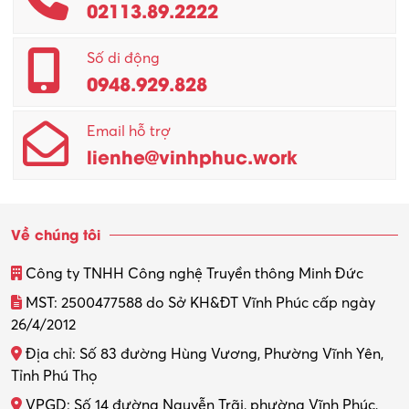
02113.89.2222
Promotion Girl (PG)
Quản lý – Giám đốc
Số di động
0948.929.828
Quản lý chất lượng – QC
Email hỗ trợ
Quản lý sản xuất
lienhe@vinhphuc.work
Quản trị kinh doanh
Sinh viên làm thêm
Về chúng tôi
Thiết kế
Công ty TNHH Công nghệ Truyền thông Minh Đức
Thiết kế đồ họa
MST: 2500477588 do Sở KH&ĐT Vĩnh Phúc cấp ngày
26/4/2012
Thiết kế nội thất
Địa chỉ: Số 83 đường Hùng Vương, Phường Vĩnh Yên,
Thợ máy – Ô tô – Xe máy
Tỉnh Phú Thọ
VPGD: Số 14 đường Nguyễn Trãi, phường Vĩnh Phúc,
Thực tập