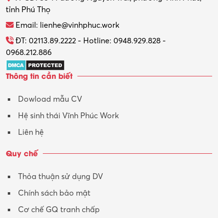
tỉnh Phú Thọ
Thương mại điện tử
Email: lienhe@vinhphuc.work
Tổ chức sự kiện – Quà tặng
ĐT: 02113.89.2222 - Hotline: 0948.929.828 -
0968.212.886
Trợ lý
Thông tin cần biết
Tư vấn
Dowload mẫu CV
Tư vấn – Kiến trúc
Hệ sinh thái Vĩnh Phúc Work
Vận hành máy phay CNC
Liên hệ
Vận tải – Lái xe
Quy chế
Xây dựng
Thỏa thuận sử dụng DV
Xuất nhập khẩu
Chính sách bảo mật
Y tế-Dược
Cơ chế GQ tranh chấp