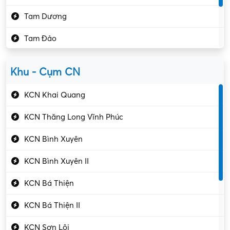
Kế toán – Kiểm toán
Tam Dương
Kho vận – Thủ quỹ
Tam Đảo
Kiểm soát chất lượng
Yên Lạc
Kỹ sư cơ khí
Khu - Cụm CN
Gần Vĩnh Phúc
Kỹ sư điện
KCN Khai Quang
Kỹ thuật cao
KCN Thăng Long Vĩnh Phúc
Kỹ thuật mạng – IT
KCN Bình Xuyên
Làm bán thời gian
KCN Bình Xuyên II
Lao động phổ thông
KCN Bá Thiện
Lập trình – Phát triển
KCN Bá Thiện II
Luật – Công chứng
KCN Sơn Lôi