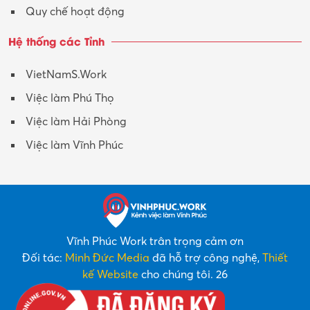
Quy chế hoạt động
Hệ thống các Tỉnh
VietNamS.Work
Việc làm Phú Thọ
Việc làm Hải Phòng
Việc làm Vĩnh Phúc
Vĩnh Phúc Work trân trọng cảm ơn
Đối tác:
Minh Đức Media
đã hỗ trợ công nghệ,
Thiết
kế Website
cho chúng tôi. 26