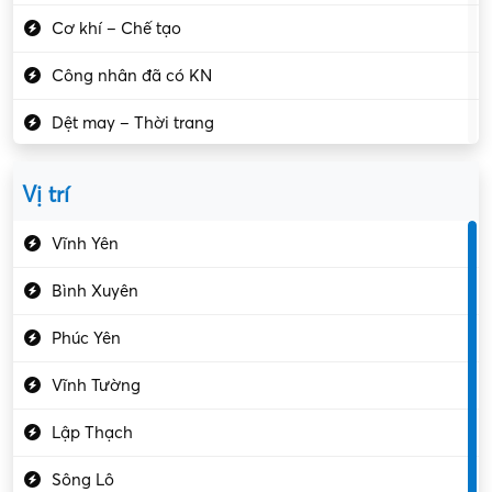
Cơ khí – Chế tạo
Công nhân đã có KN
Dệt may – Thời trang
Dịch vụ giải trí
Vị trí
Du lịch – Nhà hàng
Vĩnh Yên
Điện tử – Điện lạnh
Bình Xuyên
Điều hóa
Phúc Yên
Giáo dục – Sư phạm
Vĩnh Tường
Hành chính – VP
Lập Thạch
Hóa chất
Sông Lô