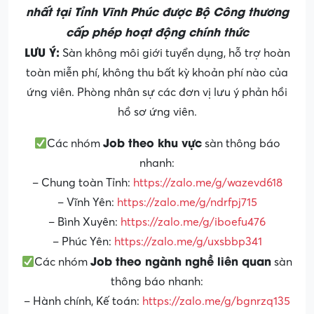
nhất tại Tỉnh Vĩnh Phúc được Bộ Công thương
cấp phép hoạt động chính thức
LƯU Ý:
Sàn không môi giới tuyển dụng, hỗ trợ hoàn
toàn miễn phí, không thu bất kỳ khoản phí nào của
ứng viên. Phòng nhân sự các đơn vị lưu ý phản hồi
hồ sơ ứng viên.
Job theo khu vực
Các nhóm
sàn thông báo
nhanh:
– Chung toàn Tỉnh:
https://zalo.me/g/wazevd618
– Vĩnh Yên:
https://zalo.me/g/ndrfpj715
– Bình Xuyên:
https://zalo.me/g/iboefu476
– Phúc Yên:
https://zalo.me/g/uxsbbp341
Job theo ngành nghề liên quan
Các nhóm
sàn
thông báo nhanh:
– Hành chính, Kế toán:
https://zalo.me/g/bgnrzq135