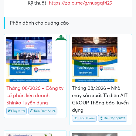
– Kỹ thuật:
https://zalo.me/g/nusgqf429
Phần dành cho quảng cáo
Nổi bật
Tháng 08/2026 – Công ty
Tháng 08/2026 – Nhà
cổ phần liên doanh
máy sản xuất Tủ điện AIT
Shinko Tuyển dụng
GROUP Thông báo Tuyển
dụng
Tuỳ vị trí
Đến 30/11/2024
Thỏa thuận
Đến 31/10/2024