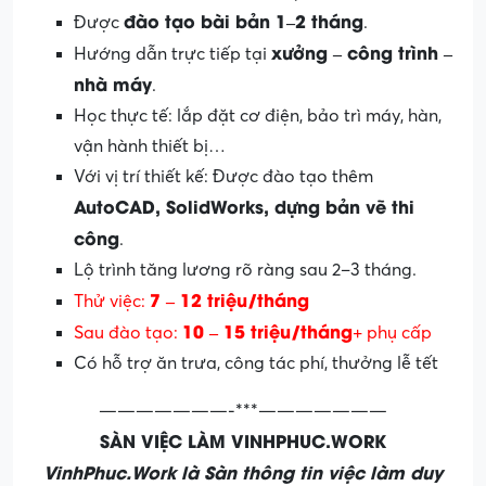
đào tạo bài bản 1–2 tháng
Được
.
xưởng – công trình –
Hướng dẫn trực tiếp tại
nhà máy
.
Học thực tế: lắp đặt cơ điện, bảo trì máy, hàn,
vận hành thiết bị…
Với vị trí thiết kế: Được đào tạo thêm
AutoCAD, SolidWorks, dựng bản vẽ thi
công
.
Lộ trình tăng lương rõ ràng sau 2–3 tháng.
7 – 12 triệu/tháng
Thử việc:
10 – 15 triệu/tháng
Sau đào tạo:
+ phụ cấp
Có hỗ trợ ăn trưa, công tác phí, thưởng lễ tết
———————-***———————
SÀN VIỆC LÀM VINHPHUC.WORK
VinhPhuc.Work là Sàn thông tin việc làm duy