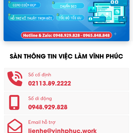
SÀN THÔNG TIN VIỆC LÀM VĨNH PHÚC
Số cố định
02113.89.2222
Số di động
0948.929.828
Email hỗ trợ
lienhe@vinhphuc.work