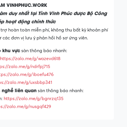
LÀM VINHPHUC.WORK
làm duy nhất tại Tỉnh Vĩnh Phúc được Bộ Công
p hoạt động chính thức
trợ hoàn toàn miễn phí, không thu bất kỳ khoản phí
các đơn vị lưu ý phản hồi hồ sơ ứng viên.
o khu vực
sàn thông báo nhanh:
https://zalo.me/g/wazevd618
ps://zalo.me/g/ndrfpj715
tps://zalo.me/g/iboefu476
ps://zalo.me/g/uxsbbp341
 nghề liên quan
sàn thông báo nhanh:
n:
https://zalo.me/g/bgnrzq135
ps://zalo.me/g/nusgqf429