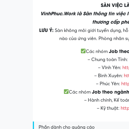
SÀN VIỆC 
VinhPhuc.Work là Sàn thông tin việc 
thương cấp phé
LƯU Ý:
Sàn không môi giới tuyển dụng, hỗ 
nào của ứng viên. Phòng nhân sự 
Job the
Các nhóm
– Chung toàn Tỉnh:
– Vĩnh Yên:
htt
– Bình Xuyên:
ht
– Phúc Yên:
htt
Job theo ngành
Các nhóm
– Hành chính, Kế toá
– Kỹ thuật:
htt
Phần dành cho quảng cáo