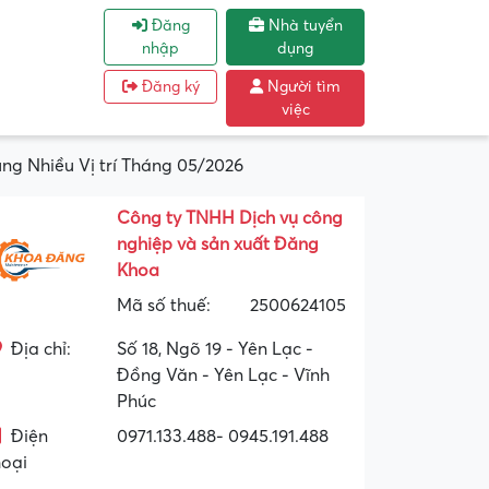
Đăng
Nhà tuyển
nhập
dụng
Đăng ký
Người tìm
việc
g Nhiều Vị trí Tháng 05/2026
Công ty TNHH Dịch vụ công
nghiệp và sản xuất Đăng
Khoa
Mã số thuế:
2500624105
Địa chỉ:
Số 18, Ngõ 19 - Yên Lạc -
Đồng Văn - Yên Lạc - Vĩnh
Phúc
Điện
0971.133.488- 0945.191.488
hoại