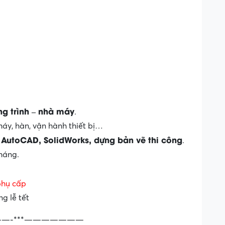
g trình – nhà máy
.
 máy, hàn, vận hành thiết bị…
AutoCAD, SolidWorks, dựng bản vẽ thi công
m
.
tháng.
phụ cấp
g lễ tết
—-***———————