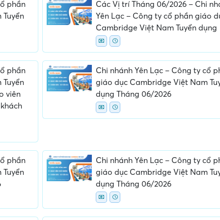
cổ phần
Các Vị trí Tháng 06/2026 – Chi n
 Tuyển
Yên Lạc – Công ty cổ phần giáo d
Cambridge Việt Nam Tuyển dụng
cổ phần
Chi nhánh Yên Lạc – Công ty cổ 
 Tuyển
giáo dục Cambridge Việt Nam Tu
o viên
dụng Tháng 06/2026
y tờ không rõ
Địa điểm phỏng vấn bất bình
Nội dung mô tả 
 khách
iấy tờ gốc
thường
không đồng nh
th
cổ phần
Chi nhánh Yên Lạc – Công ty cổ 
 Tuyển
giáo dục Cambridge Việt Nam Tu
6
dụng Tháng 06/2026