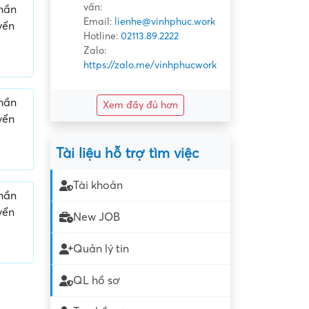
vấn:
phần
Email:
lienhe@vinhphuc.work
yển
Hotline:
02113.89.2222
Zalo:
https://zalo.me/vinhphucwork
phần
Xem đầy đủ hơn
yển
Tài liệu hỗ trợ tìm việc
Tài khoản
phần
yển
New JOB
Quản lý tin
QL hồ sơ