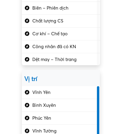
Biên – Phiên dịch
Chất lượng CS
Cơ khí – Chế tạo
Công nhân đã có KN
Dệt may – Thời trang
Dịch vụ giải trí
Vị trí
Du lịch – Nhà hàng
Vĩnh Yên
Điện tử – Điện lạnh
Bình Xuyên
Điều hóa
Phúc Yên
Giáo dục – Sư phạm
Vĩnh Tường