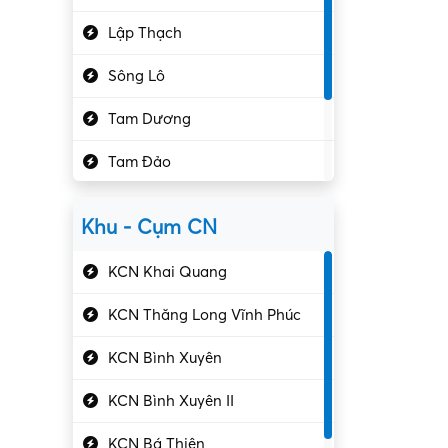
Hành chính – VP
Lập Thạch
Hóa chất
Sông Lô
Kế toán – Kiểm toán
Tam Dương
Kho vận – Thủ quỹ
Tam Đảo
Kiểm soát chất lượng
Yên Lạc
Kỹ sư cơ khí
Khu - Cụm CN
Gần Vĩnh Phúc
Kỹ sư điện
KCN Khai Quang
Kỹ thuật cao
KCN Thăng Long Vĩnh Phúc
Kỹ thuật mạng – IT
KCN Bình Xuyên
Làm bán thời gian
KCN Bình Xuyên II
Lao động phổ thông
KCN Bá Thiện