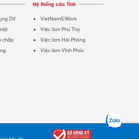
Hệ thống các Tỉnh
Nhân viên CSKH
Phục vụ khác
dụng DV
VietNamS.Work
 mật
Việc làm Phú Thọ
Promotion Girl (PG)
h chấp
Việc làm Hải Phòng
Quản lý – Giám đốc
ộng
Việc làm Vĩnh Phúc
Quản lý chất lượng – QC
Quản lý sản xuất
Quản trị kinh doanh
Sinh viên làm thêm
Thiết kế
Thiết kế đồ họa
Thiết kế nội thất