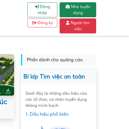
Đăng
Nhà tuyển
nhập
dụng
Đăng ký
Người tìm
việc
Phần dành cho quảng cáo
Bí kíp Tìm việc an toàn
Dưới đây là những dấu hiệu của
các tổ chức, cá nhân tuyển dụng
húc
không minh bạch:
1. Dấu hiệu phổ biến