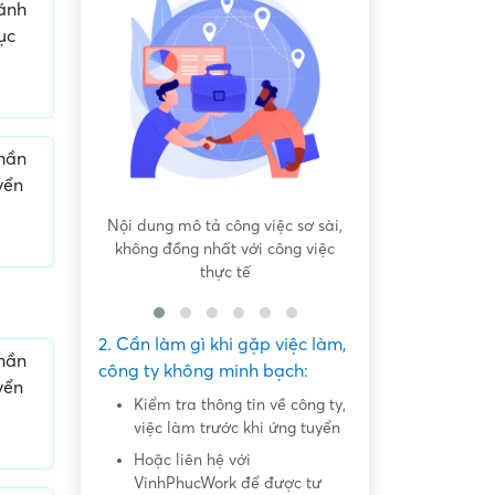
hánh
ục
phần
yển
công việc sơ sài,
Hứa hẹn "việc nhẹ lương cao" dễ
Yêu cầu tả
ất với công việc
dàng lấy tiền "khủng"
ực tế
2. Cần làm gì khi gặp việc làm,
phần
công ty không minh bạch:
yển
Kiểm tra thông tin về công ty,
việc làm trước khi ứng tuyển
Hoặc liên hệ với
VinhPhucWork để được tư