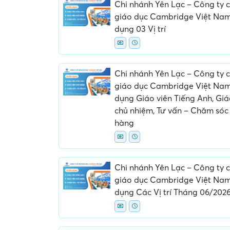
Chi nhánh Yên Lạc – Công ty 
giáo dục Cambridge Việt Nam
dụng 03 Vị trí
Chi nhánh Yên Lạc – Công ty 
giáo dục Cambridge Việt Nam
dụng Giáo viên Tiếng Anh, Giá
Yêu cầu nộp phí phỏng vấn, phí
Yêu cầu ký kết giấ
chủ nhiệm, Tư vấn – Chăm sóc
giữ chỗ...
ràng hoặc nộp g
hàng
Chi nhánh Yên Lạc – Công ty 
giáo dục Cambridge Việt Nam
dụng Các Vị trí Tháng 06/202