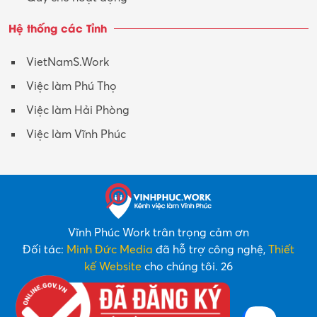
Hệ thống các Tỉnh
VietNamS.Work
Việc làm Phú Thọ
Việc làm Hải Phòng
Việc làm Vĩnh Phúc
Vĩnh Phúc Work trân trọng cảm ơn
Đối tác:
Minh Đức Media
đã hỗ trợ công nghệ,
Thiết
kế Website
cho chúng tôi. 26