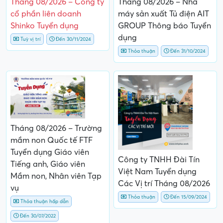
Tháng 08/2026 – Công ty
Tháng 08/2026 – Nhà
cổ phần liên doanh
máy sản xuất Tủ điện AIT
Shinko Tuyển dụng
GROUP Thông báo Tuyển
dụng
Tuỳ vị trí
Đến 30/11/2024
Thỏa thuận
Đến 31/10/2024
Tháng 08/2026 – Trường
mầm non Quốc tế FTF
Tuyển dụng Giáo viên
Công ty TNHH Đài Tín
Tiếng anh, Giáo viên
Việt Nam Tuyển dụng
Mầm non, Nhân viên Tạp
Các Vị trí Tháng 08/2026
vụ
Thỏa thuận
Đến 15/09/2024
Thỏa thuận hấp dẫn
Đến 30/07/2022